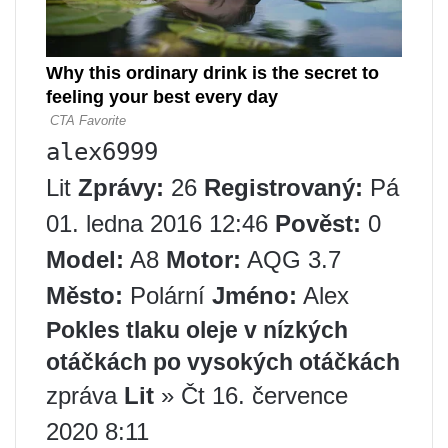
alex6999
Lit
Zprávy:
26
Registrovaný:
Pá
01. ledna 2016 12:46
Pověst:
0
Model:
A8
Motor:
AQG 3.7
Město:
Polární
Jméno:
Alex
Pokles tlaku oleje v nízkých
otáčkách po vysokých otáčkách
zpráva
Lit
» Čt 16. července
2020 8:11