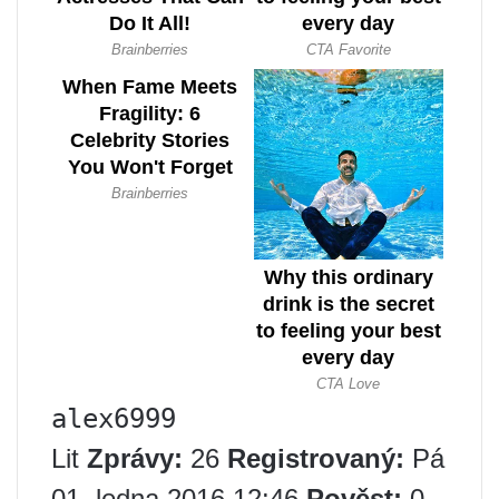
alex6999
Lit
Zprávy:
26
Registrovaný:
Pá
01. ledna 2016 12:46
Pověst:
0