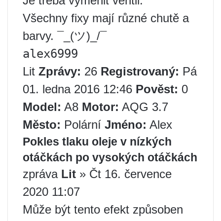
Je třeba vyměnit ventil.
Všechny fixy mají různé chutě a
barvy. ¯_(ツ)_/¯
alex6999
Lit
Zprávy:
26
Registrovaný:
Pá
01. ledna 2016 12:46
Pověst:
0
Model:
A8
Motor:
AQG 3.7
Město:
Polární
Jméno:
Alex
Pokles tlaku oleje v nízkých
otáčkách po vysokých otáčkách
zpráva
Lit
» Čt 16. července
2020 11:07
Může být tento efekt způsoben