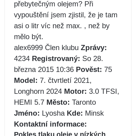
přebytečným olejem? Při
vypouštění jsem zjistil, že je tam
asi o litr víc než max. , než by
mělo být.
alex6999 Člen klubu
Zprávy:
4234
Registrovaný:
So 28.
března 2015 10:36
Pověst:
75
Model:
7. čtvrtletí 2021,
Longhorn 2024
Motor:
3.0 TFSI,
HEMI 5.7
Město:
Taronto
Jméno:
Lyosha
Kde:
Minsk
Kontaktní informace:
Pokles tlaku oleje v nízkých