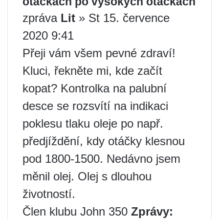
otáčkách po vysokých otáčkách
zpráva
Lit
» St 15. července
2020 9:41
Přeji vám všem pevné zdraví!
Kluci, řekněte mi, kde začít
kopat? Kontrolka na palubní
desce se rozsvítí na indikaci
poklesu tlaku oleje po např.
předjíždění, kdy otáčky klesnou
pod 1800-1500. Nedávno jsem
měnil olej. Olej s dlouhou
životností.
Člen klubu John 350
Zprávy: