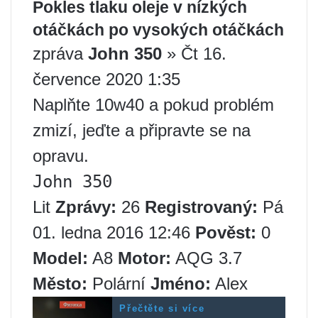
Pokles tlaku oleje v nízkých
otáčkách po vysokých otáčkách
zpráva
John 350
» Čt 16.
července 2020 1:35
Naplňte 10w40 a pokud problém
zmizí, jeďte a připravte se na
opravu.
John 350
Lit
Zprávy:
26
Registrovaný:
Pá
01. ledna 2016 12:46
Pověst:
0
Model:
A8
Motor:
AQG 3.7
Město:
Polární
Jméno:
Alex
Přečtěte si více