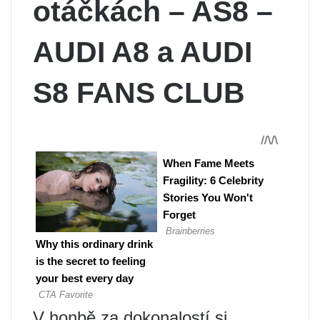
otáčkách – AS8 –
AUDI A8 a AUDI
S8 FANS CLUB
V honbě za dokonalostí si