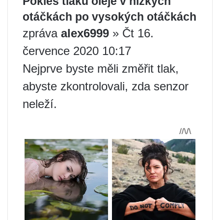
Pokles tlaku oleje v nízkých
otáčkách po vysokých otáčkách
zpráva
alex6999
» Čt 16.
července 2020 10:17
Nejprve byste měli změřit tlak,
abyste zkontrolovali, zda senzor
neleží.