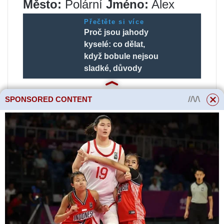
Město:
Polární
Jméno:
Alex
Přečtěte si více
Proč jsou jahody
kyselé: co dělat,
když bobule nejsou
sladké, důvody
Pokles tlaku oleje v nízkých
SPONSORED CONTENT
otáčkách po vysokých otáčkách
zpráva
Lit
» Pá 17. července
2020 4:08