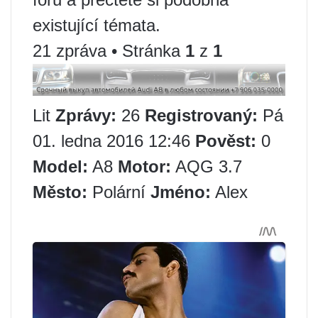
existující témata.
21 zpráva • Stránka
1
z
1
Lit
Zprávy:
26
Registrovaný:
Pá
01. ledna 2016 12:46
Pověst:
0
Model:
A8
Motor:
AQG 3.7
Město:
Polární
Jméno:
Alex