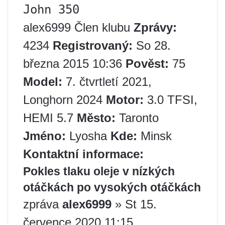
John 350
alex6999 Člen klubu
Zprávy:
4234
Registrovaný:
So 28.
března 2015 10:36
Pověst:
75
Model:
7. čtvrtletí 2021,
Longhorn 2024
Motor:
3.0 TFSI,
HEMI 5.7
Město:
Taronto
Jméno:
Lyosha
Kde:
Minsk
Kontaktní informace:
Pokles tlaku oleje v nízkých
otáčkách po vysokých otáčkách
zpráva
alex6999
» St 15.
července 2020 11:15