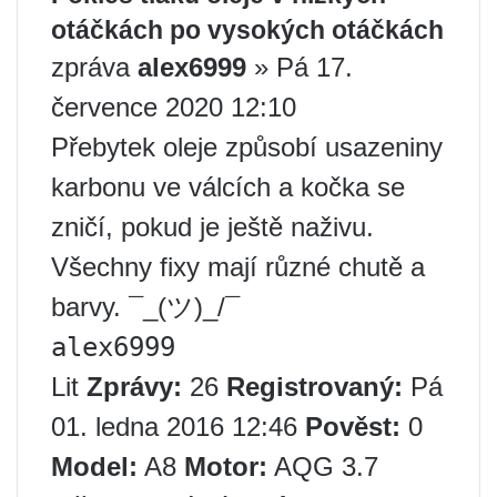
otáčkách po vysokých otáčkách
zpráva
alex6999
» Pá 17.
července 2020 12:10
Přebytek oleje způsobí usazeniny
karbonu ve válcích a kočka se
zničí, pokud je ještě naživu.
Všechny fixy mají různé chutě a
barvy. ¯_(ツ)_/¯
alex6999
Lit
Zprávy:
26
Registrovaný:
Pá
01. ledna 2016 12:46
Pověst:
0
Model:
A8
Motor:
AQG 3.7