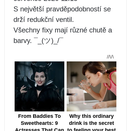
S největší pravděpodobností se
drží redukční ventil.
Všechny fixy mají různé chutě a
barvy. ¯_(ツ)_/¯