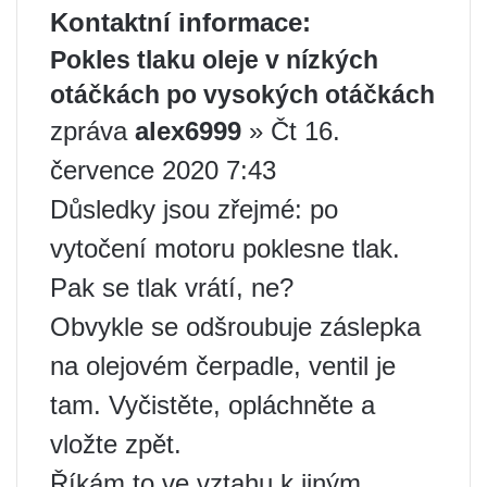
Kontaktní informace:
Pokles tlaku oleje v nízkých
otáčkách po vysokých otáčkách
zpráva
alex6999
» Čt 16.
července 2020 7:43
Důsledky jsou zřejmé: po
vytočení motoru poklesne tlak.
Pak se tlak vrátí, ne?
Obvykle se odšroubuje záslepka
na olejovém čerpadle, ventil je
tam. Vyčistěte, opláchněte a
vložte zpět.
Říkám to ve vztahu k jiným