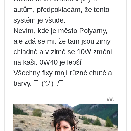
autům, předpokládám, že tento
systém je všude.
Nevím, kde je město Polyarny,
ale zdá se mi, že tam jsou zimy
chladné a v zimě se 10W změní
na kaši. 0W40 je lepší
Všechny fixy mají různé chutě a
barvy. ¯_(ツ)_/¯