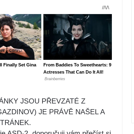
ÁNKY JSOU PŘEVZATÉ Z
IGAZDINOV) JE PRÁVĚ NAŠEL A
STRÁNEK.
ASD-2, doporučuji vám přečíst si