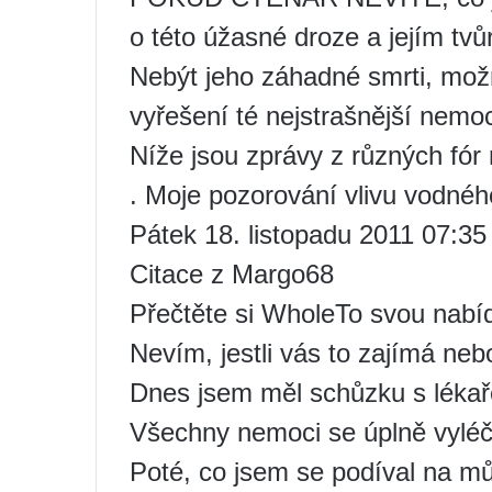
o této úžasné droze a jejím tv
Nebýt jeho záhadné smrti, možn
vyřešení té nejstrašnější nemoc
Níže jsou zprávy z různých fór
. Moje pozorování vlivu vodnéh
Pátek 18. listopadu 2011 07:35 
Citace z Margo68
Přečtěte si WholeTo svou nabí
Nevím, jestli vás to zajímá ne
Dnes jsem měl schůzku s lékař
Všechny nemoci se úplně vyléči
Poté, co jsem se podíval na můj