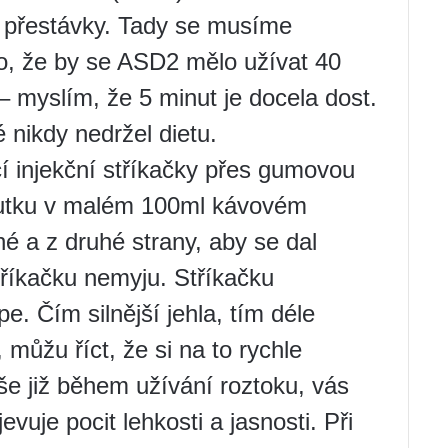
 přestávky. Tady se musíme
o, že by se ASD2 mělo užívat 40
– myslím, že 5 minut je docela dost.
nikdy nedržel dietu.
 injekční stříkačky přes gumovou
outku v malém 100ml kávovém
né a z druhé strany, aby se dal
 Stříkačku nemyju. Stříkačku
. Čím silnější jehla, tím déle
 můžu říct, že si na to rychle
še již během užívání roztoku, vás
vuje pocit lehkosti a jasnosti. Při