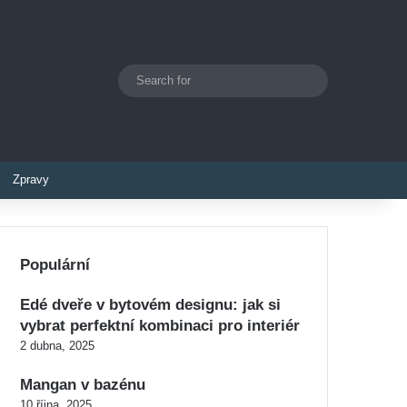
Search
Switch skin
for
Zpravy
Populární
Edé dveře v bytovém designu: jak si
vybrat perfektní kombinaci pro interiér
2 dubna, 2025
Mangan v bazénu
10 října, 2025