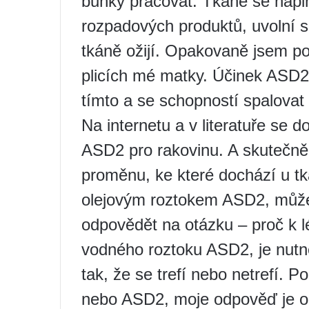
buňky pracovat. Tkáně se napln
rozpadových produktů, uvolní
tkáně ožijí. Opakovaně jsem po
plicích mé matky. Účinek ASD2 
tímto a se schopností spalovat
Na internetu a v literatuře se 
ASD2 pro rakovinu. A skutečně
proměnu, ke které dochází u tk
olejovým roztokem ASD2, může v
odpovědět na otázku – proč k lé
vodného roztoku ASD2, je nut
tak, že se trefí nebo netrefí. 
nebo ASD2, moje odpověď je ob