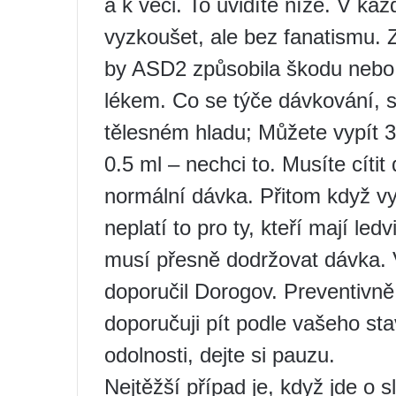
a k věci. To uvidíte níže. V kaž
vyzkoušet, ale bez fanatismu. 
by ASD2 způsobila škodu nebo s
lékem. Co se týče dávkování, st
tělesném hladu; Můžete vypít 3 
0.5 ml – nechci to. Musíte cítit 
normální dávka. Přitom když vy
neplatí to pro ty, kteří mají l
musí přesně dodržovat dávka. V
doporučil Dorogov. Preventivn
doporučuji pít podle vašeho sta
odolnosti, dejte si pauzu.
Nejtěžší případ je, když jde o 