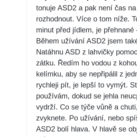
tonuje ASD2 a pak není čas na
rozhodnout. Více o tom níže. T
minut před jídlem, je přehnané 
Během užívání ASD2 jsem také 
Natáhnu ASD z lahvičky pomocí
zátku. Ředím ho vodou z koh
kelímku, aby se nepřipálil z jed
rychleji pít, je lepší to vymýt.
používám, dokud se jehla neucpe
vydrží. Co se týče vůně a chuti,
zvyknete. Po užívání, nebo spí
ASD2 bolí hlava. V hlavě se obje