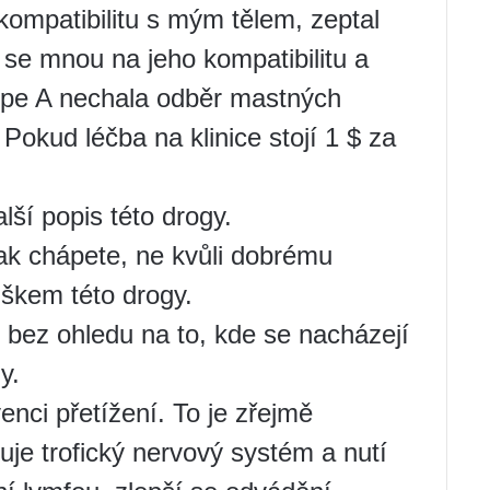
 kompatibilitu s mým tělem, zeptal
 se mnou na jeho kompatibilitu a
lépe A nechala odběr mastných
 Pokud léčba na klinice stojí 1 $ za
lší popis této drogy.
jak chápete, ne kvůli dobrému
uškem této drogy.
bez ohledu na to, kde se nacházejí
y.
nci přetížení. To je zřejmě
je trofický nervový systém a nutí