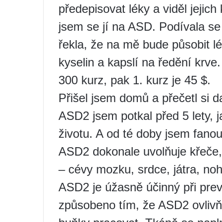
předepisovat léky a viděl jejich
jsem se jí na ASD. Podívala se
řekla, že na mě bude působit 
kyselin a kapslí na ředění krve.
300 kurz, pak 1. kurz je 45 $.
Přišel jsem domů a přečetl si da
ASD2 jsem potkal před 5 lety, 
životu. A od té doby jsem fano
ASD2 dokonale uvolňuje křeče, 
– cévy mozku, srdce, játra, noh
ASD2 je úžasně účinný při preve
způsobeno tím, že ASD2 ovlivňu