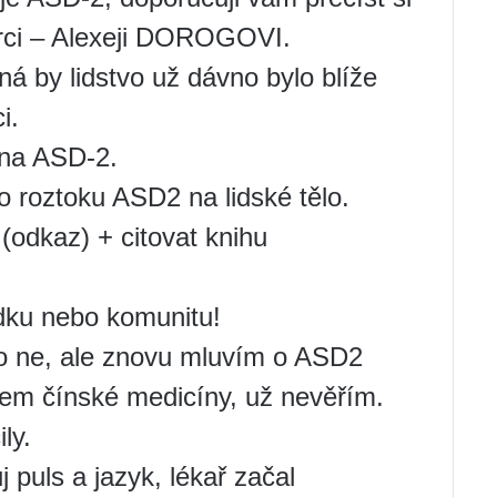
ůrci – Alexeji DOROGOVI.
á by lidstvo už dávno bylo blíže
i.
 na ASD-2.
o roztoku ASD2 na lidské tělo.
(odkaz) + citovat knihu
dku nebo komunitu!
bo ne, ale znovu mluvím o ASD2
em čínské medicíny, už nevěřím.
ly.
 puls a jazyk, lékař začal