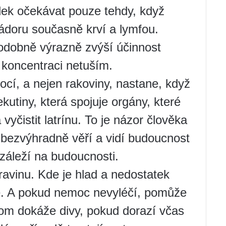
ek očekávat pouze tehdy, když
ádoru současně krví a lymfou.
dobně výrazně zvýší účinnost
é koncentraci netuším.
cí, a nejen rakoviny, nastane, když
kutiny, která spojuje orgány, které
 vyčistit latrínu. To je názor člověka
 bezvýhradně věří a vidí budoucnost
záleží na budoucnosti.
ravinu. Kde je hlad a nedostatek
e. A pokud nemoc nevyléčí, pomůže
itom dokáže divy, pokud dorazí včas