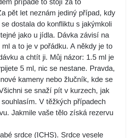
dém případě to stojí za to
Za pět let neznám jediný případ, kdy
e dostala do konfliktu s jakýmkoli
ejné jako u jídla. Dávka závisí na
ml a to je v pořádku. A někdy je to
dávku a chtít ji. Můj názor: 1.5 ml je
pijete 5 ml, nic se nestane. Pravda,
edvinové kameny nebo žlučník, kde se
šichni se snaží pít v kurzech, jak
ě souhlasím. V těžkých případech
vu. Jakmile vaše tělo získá rezervu
slabé srdce (ICHS). Srdce vesele