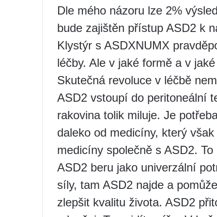
Dle mého názoru lze 2% výsled
bude zajištěn přístup ASD2 k n
Klystýr s ASDXNUMX pravděpo
léčby. Ale v jaké formě a v jak
Skutečná revoluce v léčbě nemo
ASD2 vstoupí do peritoneální te
rakovina tolik miluje. Je potřeba
daleko od medicíny, který však
medicíny společně s ASD2. To 
ASD2 beru jako univerzální pot
síly, tam ASD2 najde a pomůž
zlepšit kvalitu života. ASD2 př