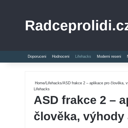
Radceprolidi.c
Doporuceni
Hodnoceni
Lifehacks
Moderni reseni
Home
/
Lifehacks
/
ASD frakce 2 – aplikace pro člověka, 
Lifehacks
ASD frakce 2 – a
člověka, výhody