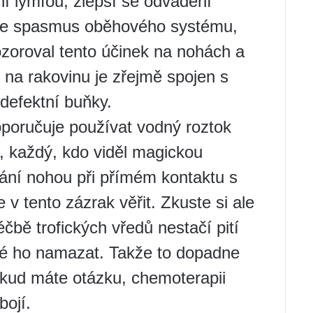
í lymfou, zlepší se odvádění
 se spasmus oběhového systému,
zoroval tento účinek na nohách a
na rakovinu je zřejmě spojen s
 defektní buňky.
doporučuje používat vodný roztok
, každý, kdo viděl magickou
ání nohou při přímém kontaktu s
 tento zázrak věřit. Zkuste si ale
čbě trofických vředů nestačí pití
né ho namazat. Takže to dopadne
Pokud máte otázku, chemoterapii
ojí.