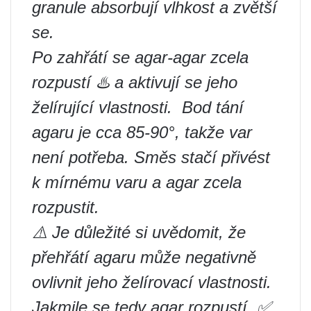
granule absorbují vlhkost a zvětší
se.
Po zahřátí se agar-agar zcela
rozpustí ♨️ a aktivují se jeho
želírující vlastnosti. ️ Bod tání
agaru je cca 85-90°, takže var
není potřeba. Směs stačí přivést
k mírnému varu a agar zcela
rozpustit.
⚠️ Je důležité si uvědomit, že
přehřátí agaru může negativně
ovlivnit jeho želírovací vlastnosti.
Jakmile se tedy agar rozpustí, ✅