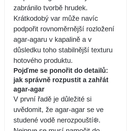
zabránilo tvorbě hrudek.
Krátkodobý var může navíc
podpořit rovnoměrnější rozložení
agar-agaru v kapalině a v
důsledku toho stabilnější texturu
hotového produktu.
Pojďme se ponořit do detailů:
jak správně rozpustit a zahřát
agar-agar
V první řadě je důležité si
uvědomit, že agar-agar se ve
studené vodě nerozpouští❄️.
Nejprve se musí namočit do