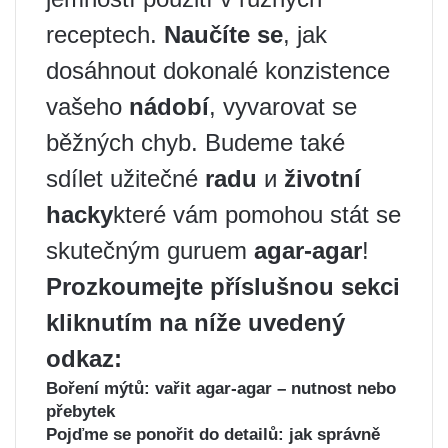
receptech.
Naučíte se
, jak
dosáhnout dokonalé konzistence
vašeho
nádobí
, vyvarovat se
běžných chyb. Budeme také
sdílet užitečné
radu
и
životní
hacky
které vám pomohou stát se
skutečným guruem
agar-agar
!
Prozkoumejte příslušnou sekci
kliknutím na níže uvedený
odkaz:
Boření mýtů: vařit agar-agar – nutnost nebo
přebytek
Pojďme se ponořit do detailů: jak správně