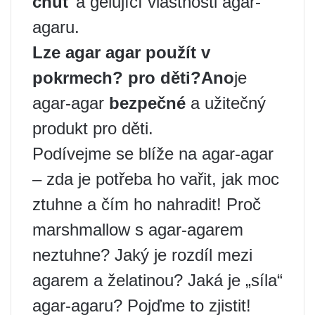
chuť
a gelující vlastnosti agar-
agaru.
Lze agar agar použít v
pokrmech?
pro děti
?
Ano
je
agar-agar
bezpečné
a užitečný
produkt pro děti.
Podívejme se blíže na agar-agar
– zda ​​je potřeba ho vařit, jak moc
ztuhne a čím ho nahradit! Proč
marshmallow s agar-agarem
neztuhne? Jaký je rozdíl mezi
agarem a želatinou? Jaká je „síla“
agar-agaru? Pojďme to zjistit!