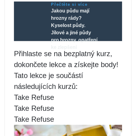
Přečtěte si více
Jakou půdu mají
hrozny rády?
Kyselost půdy.
Jílové a jiné půdy
pro hrozny, opatření
ke zlepšení
Přihlaste se na bezplatný kurz,
dokončete lekce a získejte body!
Tato lekce je součástí
následujících kurzů:
Take Refuse
Take Refuse
Take Refuse