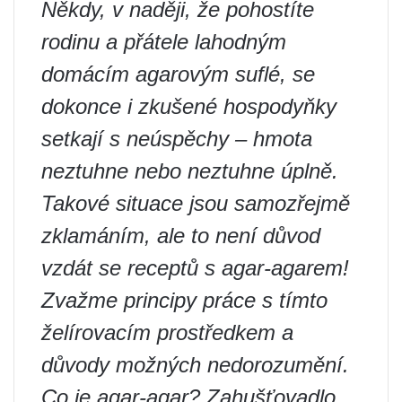
Někdy, v naději, že pohostíte
rodinu a přátele lahodným
domácím agarovým suflé, se
dokonce i zkušené hospodyňky
setkají s neúspěchy – hmota
neztuhne nebo neztuhne úplně.
Takové situace jsou samozřejmě
zklamáním, ale to není důvod
vzdát se receptů s agar-agarem!
Zvažme principy práce s tímto
želírovacím prostředkem a
důvody možných nedorozumění.
Co je agar-agar? Zahušťovadlo,