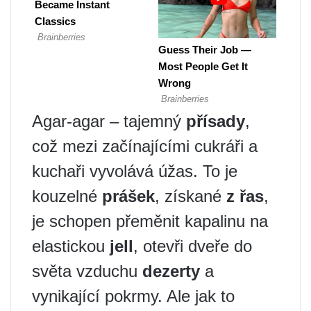
Agar-agar – tajemný
přísady
,
což mezi začínajícími cukráři a
kuchaři vyvolává úžas. To je
kouzelné
prášek
, získané
z řas
,
je schopen přeměnit kapalinu na
elastickou
jell
, otevři dveře do
světa vzduchu
dezerty
a
vynikající pokrmy. Ale jak to