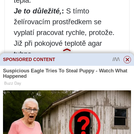
tepla.
Je to důležité,
:
S tímto
želírovacím prostředkem se
vyplatí pracovat rychle, protože.
Již při pokojové teplotě agar
tuhne.
SPONSORED CONTENT
Hosteska poznámka
:
Při
přípravě některých receptů se
vyplatí zahušťovadlo naředit
zvlášť a teprve poté přidat ke
zbytku ingrediencí (suflé s
bílkem, různé krémy, tvarohové
náplně atd.), u ostatních můžete