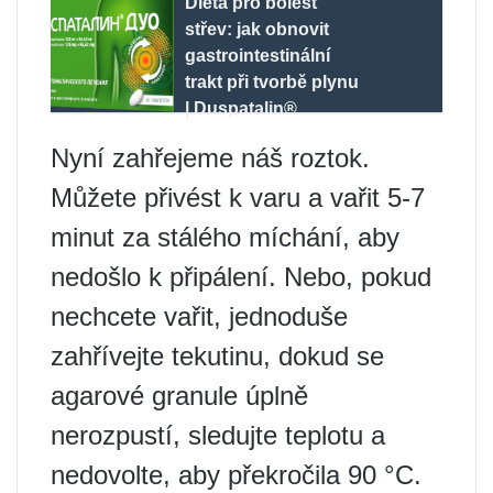
Dieta pro bolest
střev: jak obnovit
gastrointestinální
trakt při tvorbě plynu
| Duspatalin®
Nyní zahřejeme náš roztok.
Můžete přivést k varu a vařit 5-7
minut za stálého míchání, aby
nedošlo k připálení. Nebo, pokud
nechcete vařit, jednoduše
zahřívejte tekutinu, dokud se
agarové granule úplně
nerozpustí, sledujte teplotu a
nedovolte, aby překročila 90 °C.