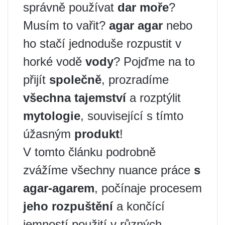
správně používat
dar moře
?
Musím to vařit?
agar agar
nebo
ho stačí jednoduše rozpustit v
horké vodě
vody
? Pojďme na to
přijít
společně
, prozradíme
všechna tajemství
a rozptýlit
mytologie
, související s tímto
úžasným
produkt
!
V tomto článku podrobně
zvážíme všechny nuance práce
s
agar-agarem
, počínaje procesem
jeho rozpuštění
a končící
jemností použití v různých