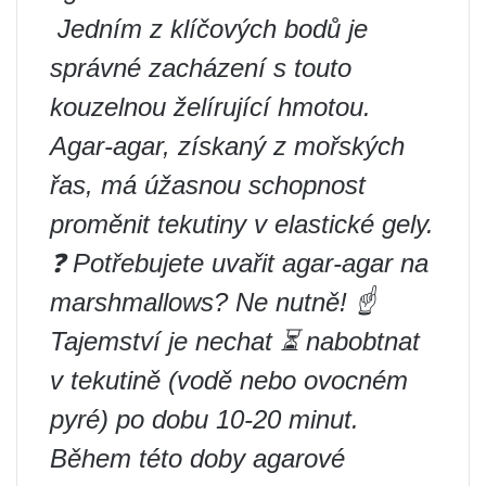
️ Jedním z klíčových bodů je
správné zacházení s touto
kouzelnou želírující hmotou.
Agar-agar, získaný z mořských
řas, má úžasnou schopnost
proměnit tekutiny v elastické gely.
❓ Potřebujete uvařit agar-agar na
marshmallows? Ne nutně! ☝️
Tajemství je nechat ⏳ nabobtnat
v tekutině (vodě nebo ovocném
pyré) po dobu 10-20 minut.
Během této doby agarové