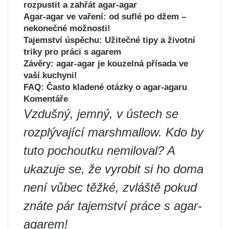
rozpustit a zahřát agar-agar
Agar-agar ve vaření: od suflé po džem –
nekonečné možnosti!
Tajemství úspěchu: Užitečné tipy a životní
triky pro práci s agarem
Závěry: agar-agar je kouzelná přísada ve
vaší kuchyni!
FAQ: Často kladené otázky o agar-agaru
Komentáře
Vzdušný, jemný, v ústech se
rozplývající marshmallow. Kdo by
tuto pochoutku nemiloval? A
ukazuje se, že vyrobit si ho doma
není vůbec těžké, zvláště pokud
znáte pár tajemství práce s agar-
agarem!