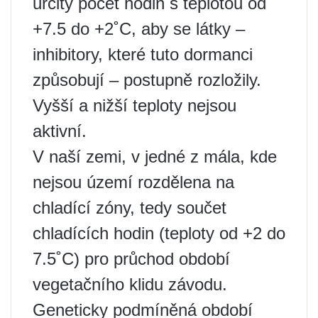
určitý počet hodin s teplotou od
+7.5 do +2˚С, aby se látky –
inhibitory, které tuto dormanci
způsobují – postupně rozložily.
Vyšší a nižší teploty nejsou
aktivní.
V naší zemi, v jedné z mála, kde
nejsou území rozdělena na
chladící zóny, tedy součet
chladících hodin (teploty od +2 do
7.5˚С) pro průchod období
vegetačního klidu závodu.
Geneticky podmíněná období