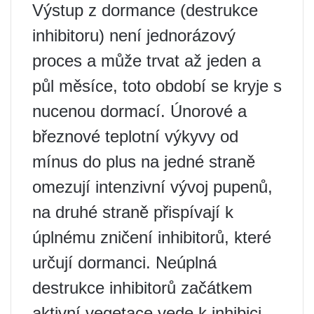
Výstup z dormance (destrukce
inhibitoru) není jednorázový
proces a může trvat až jeden a
půl měsíce, toto období se kryje s
nucenou dormací. Únorové a
březnové teplotní výkyvy od
mínus do plus na jedné straně
omezují intenzivní vývoj pupenů,
na druhé straně přispívají k
úplnému zničení inhibitorů, které
určují dormanci. Neúplná
destrukce inhibitorů začátkem
aktivní vegetace vede k inhibici