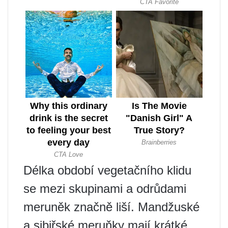
Délka období vegetačního klidu
se mezi skupinami a odrůdami
meruněk značně liší. Mandžuské
a sibiřské meruňky mají krátké