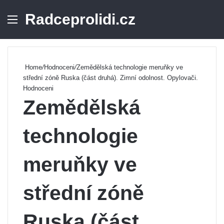
Radceprolidi.cz
Menu
Se
Home
/
Hodnoceni
/
Zemědělská technologie meruňky ve
střední zóně Ruska (část druhá). Zimní odolnost. Opylovači.
Hodnoceni
Zemědělská
technologie
meruňky ve
střední zóně
Ruska (část