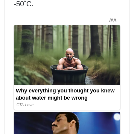
-50˚С.