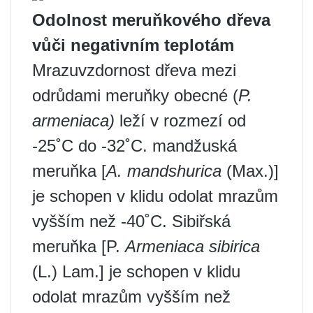
Odolnost meruňkového dřeva
vůči negativním teplotám
Mrazuvzdornost dřeva mezi
odrůdami meruňky obecné (
P.
armeniaca)
leží v rozmezí od
-25˚С do -32˚С. mandžuská
meruňka [
A. mandshurica
(Max.)]
je schopen v klidu odolat mrazům
vyšším než -40˚С. Sibiřská
meruňka [P.
Armeniaca sibirica
(L.) Lam.] je schopen v klidu
odolat mrazům vyšším než