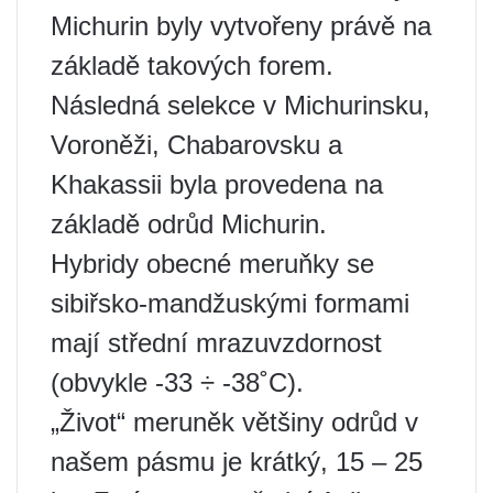
Michurin byly vytvořeny právě na
základě takových forem.
Následná selekce v Michurinsku,
Voroněži, Chabarovsku a
Khakassii byla provedena na
základě odrůd Michurin.
Hybridy obecné meruňky se
sibiřsko-mandžuskými formami
mají střední mrazuvzdornost
(obvykle -33 ÷ -38˚С).
„Život“ meruněk většiny odrůd v
našem pásmu je krátký, 15 – 25