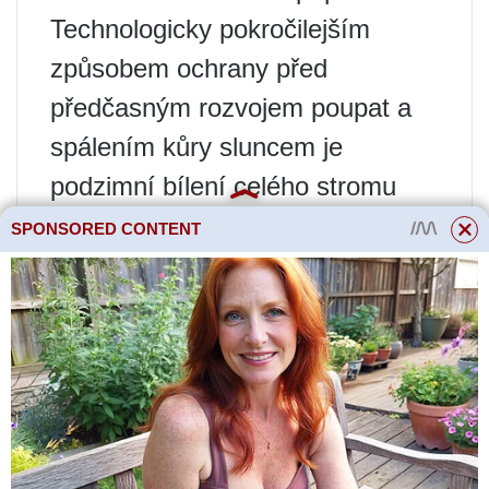
Technologicky pokročilejším
způsobem ochrany před
předčasným rozvojem poupat a
spálením kůry sluncem je
podzimní bílení celého stromu
vodou ředitelnou barvou.
SPONSORED CONTENT
S rozvojem květu klesá jeho
mrazuvzdornost, takže pro fázi
poupěte je destruktivní teplota -5
– -7˚С, pro kvetoucí květ -3 –
-5˚С, pro mladý vaječník -1– -3˚С
.