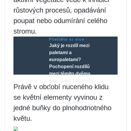
růstových procesů, opadávání
poupat nebo odumírání celého
stromu.
Přečtěte si více
Jaký je rozdíl mezi
paletami a
europaletami?
Pochopení rozdílů
mezi těmito dvěma
typy palet. / Novinky
Právě v období nuceného klidu
/
se květní elementy vyvinou z
jedné buňky do plnohodnotného
květu.