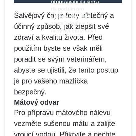
prořezávání na jaře a
na podzim pro
Šalvějový čaj je tedy užitečný a
začátečníky. Jaké
zbytečné větve by
účinný způsob, jak zlepšit své
měly být odříznuty?
zdraví a kvalitu života. Před
použitím byste se však měli
poradit se svým veterinářem,
abyste se ujistili, že tento postup
je pro vašeho mazlíčka
bezpečný.
Mátový odvar
Pro přípravu mátového nálevu
vezměte sušenou mátu a zalijte
vroucí vodou. Přikryjte a nechte