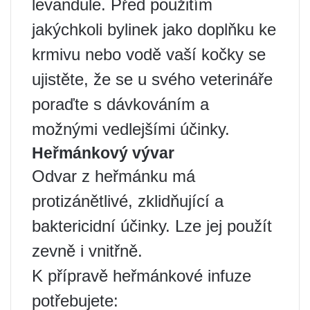
levandule. Před použitím
jakýchkoli bylinek jako doplňku ke
krmivu nebo vodě vaší kočky se
ujistěte, že se u svého veterináře
poraďte s dávkováním a
možnými vedlejšími účinky.
Heřmánkový vývar
Odvar z heřmánku má
protizánětlivé, zklidňující a
baktericidní účinky. Lze jej použít
zevně i vnitřně.
K přípravě heřmánkové infuze
potřebujete: