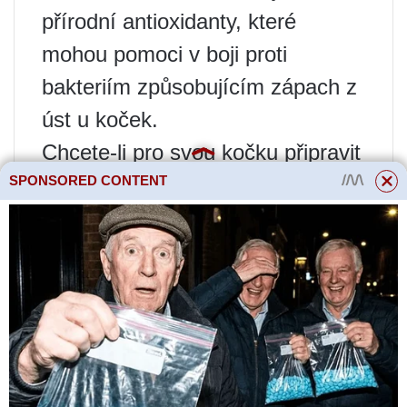
přírodní antioxidanty, které
mohou pomoci v boji proti
bakteriím způsobujícím zápach z
úst u koček.
Chcete-li pro svou kočku připravit
SPONSORED CONTENT
petrželový čaj, vezměte čerstvou
petržel a nasekejte ji. Poté dejte
petrželku do hrnce s vodou a
přiveďte k varu. Poté vyjměte
pánev z ohně a nechte několik
hodin vařit. Než dáte odvar své
kočce, ujistěte se, že úplně