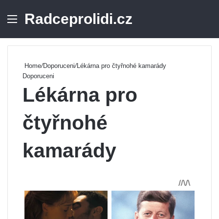
Radceprolidi.cz
Menu
Se
Home
/
Doporuceni
/
Lékárna pro čtyřnohé kamarády
Doporuceni
Lékárna pro
čtyřnohé
kamarády