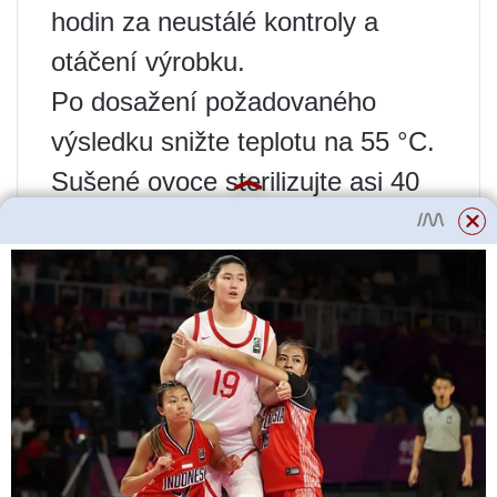
hodin za neustálé kontroly a
otáčení výrobku.
Po dosažení požadovaného
výsledku snižte teplotu na 55 °C.
Sušené ovoce sterilizujte asi 40
minut.
Doba vaření závisí na druhu
ovoce a velikosti kousků. U
malých plátků to bude trvat asi 8-
10 hodin, u celých plodů to bude
trvat až 1 den.
Jak sušit hrušky v
horkovzdušné troubě