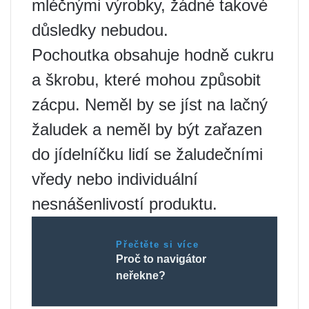
mléčnými výrobky, žádné takové
důsledky nebudou.
Pochoutka obsahuje hodně cukru
a škrobu, které mohou způsobit
zácpu. Neměl by se jíst na lačný
žaludek a neměl by být zařazen
do jídelníčku lidí se žaludečními
vředy nebo individuální
nesnášenlivostí produktu.
Přečtěte si více
Proč to navigátor
neřekne?