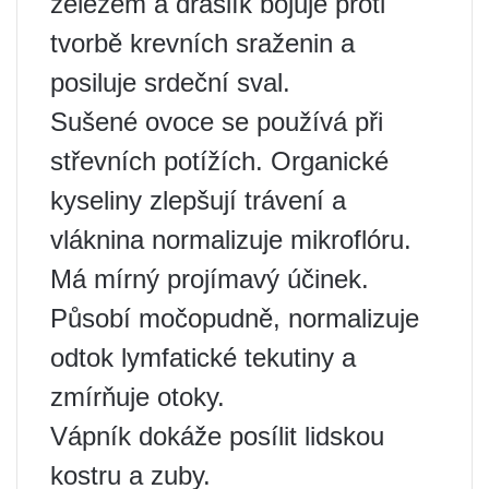
železem a draslík bojuje proti
tvorbě krevních sraženin a
posiluje srdeční sval.
Sušené ovoce se používá při
střevních potížích. Organické
kyseliny zlepšují trávení a
vláknina normalizuje mikroflóru.
Má mírný projímavý účinek.
Působí močopudně, normalizuje
odtok lymfatické tekutiny a
zmírňuje otoky.
Vápník dokáže posílit lidskou
kostru a zuby.