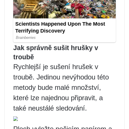
Jak správně sušit hrušky v
troubě
Rychlejší je sušení hrušek v
troubě. Jedinou nevýhodou této
metody bude malé množství,
které lze najednou připravit, a
také neustálé sledování.
Plech vyložte pečicím papírem a