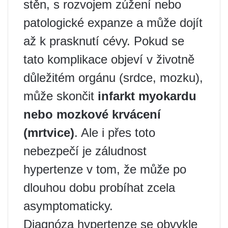
stěn, s rozvojem zúžení nebo
patologické expanze a může dojít
až k prasknutí cévy. Pokud se
tato komplikace objeví v životně
důležitém orgánu (srdce, mozku),
může skončit
infarkt myokardu
nebo mozkové krvácení
(mrtvice)
. Ale i přes toto
nebezpečí je záludnost
hypertenze v tom, že může po
dlouhou dobu probíhat zcela
asymptomaticky.
Diagnóza hypertenze se obvykle