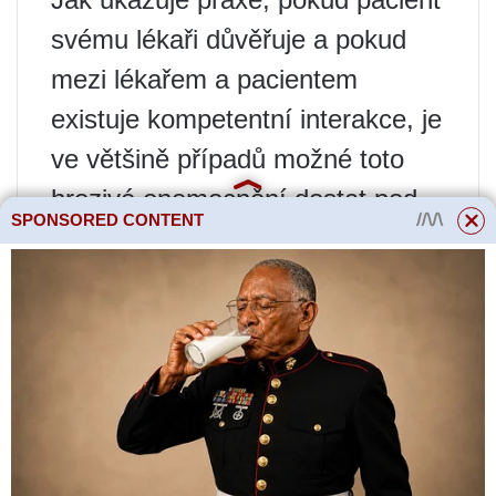
svému lékaři důvěřuje a pokud
mezi lékařem a pacientem
existuje kompetentní interakce, je
ve většině případů možné toto
hrozivé onemocnění dostat pod
SPONSORED CONTENT
kontrolu.
Co když už užíváte 3 a více léků
a váš krevní tlak se neustálil na
cílové úrovni? Tato forma
hypertenze je považována za
rezistentní.
Rezistentní hypertenze je stav,