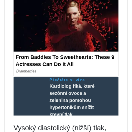
Přečtěte si více
Kardiolog říká, které
sezónní ovoce a
zelenina pomohou
hypertonikům snížit
krevní tlak
Vysoký diastolický (nižší) tlak,