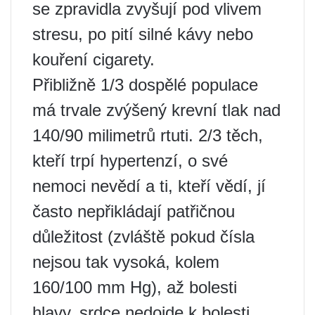
se zpravidla zvyšují pod vlivem
stresu, po pití silné kávy nebo
kouření cigarety.
Přibližně 1/3 dospělé populace
má trvale zvýšený krevní tlak nad
140/90 milimetrů rtuti. 2/3 těch,
kteří trpí hypertenzí, o své
nemoci nevědí a ti, kteří vědí, jí
často nepřikládají patřičnou
důležitost (zvláště pokud čísla
nejsou tak vysoká, kolem
160/100 mm Hg), až bolesti
hlavy, srdce nedojde k bolesti,