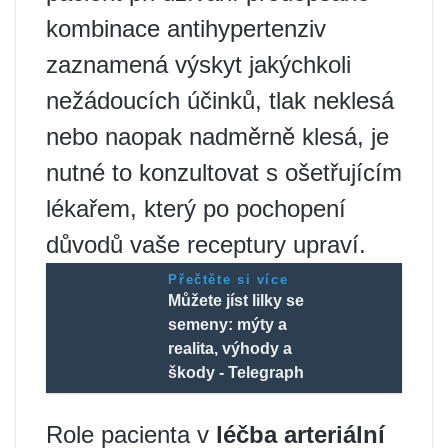
kombinace antihypertenziv
zaznamená výskyt jakýchkoli
nežádoucích účinků, tlak neklesá
nebo naopak nadměrně klesá, je
nutné to konzultovat s ošetřujícím
lékařem, který po pochopení
důvodů vaše receptury upraví.
Přečtěte si více
Můžete jíst lilky se
semeny: mýty a
realita, výhody a
škody - Telegraph
Role pacienta v
léčba arteriální