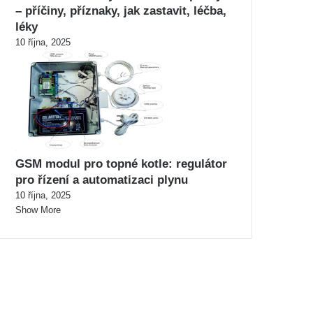
– příčiny, příznaky, jak zastavit, léčba,
léky
10 října, 2025
GSM modul pro topné kotle: regulátor
pro řízení a automatizaci plynu
10 října, 2025
Show More