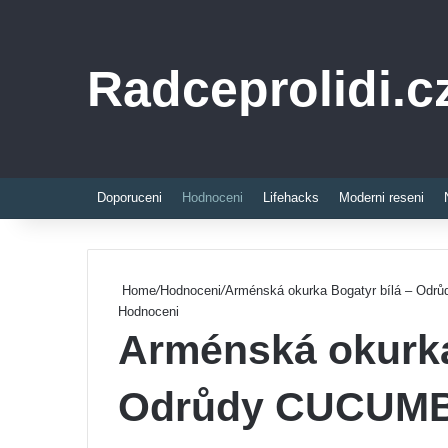
Radceprolidi.c
Doporuceni
Hodnoceni
Lifehacks
Moderni reseni
Home
/
Hodnoceni
/
Arménská okurka Bogatyr bílá – Od
Hodnoceni
Arménská okurka
Odrůdy CUCUMB