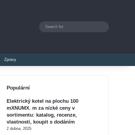
Search
Switch skin
for
Zpravy
Populární
Elektrický kotel na plochu 100
mXNUMX. m za nízké ceny v
sortimentu: katalog, recenze,
vlastnosti, koupit s dodáním
2 dubna, 2025