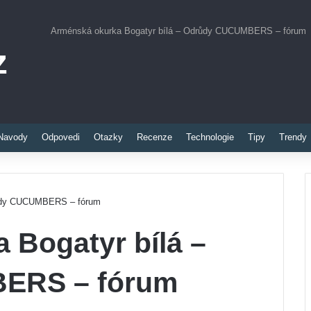
Arménská okurka Bogatyr bílá – Odrůdy CUCUMBERS – fórum
z
Pinterest
Navody
Odpovedi
Otazky
Recenze
Technologie
Tipy
Trendy
růdy CUCUMBERS – fórum
 Bogatyr bílá –
ERS – fórum