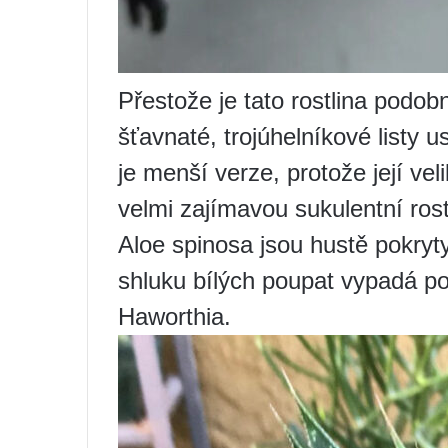
Přestože je tato rostlina podo
šťavnaté, trojúhelníkové listy 
je menší verze, protože její vel
velmi zajímavou sukulentní rost
Aloe spinosa jsou hustě pokryt
shluku bílých poupat vypadá po
Haworthia.