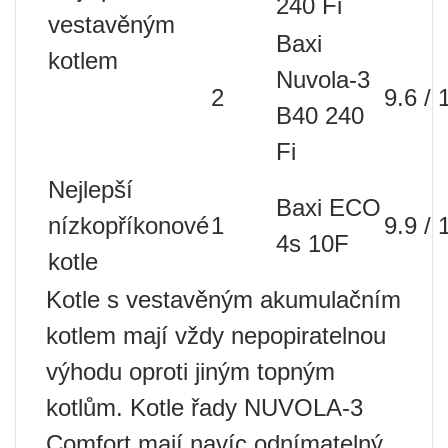
240 Fi
vestavěným
Baxi
kotlem
Nuvola-3
2
9.6 / 
B40 240
Fi
Nejlepší
Baxi ECO
nízkopříkonové
1
9.9 / 
4s 10F
kotle
Kotle s vestavěným akumulačním
kotlem mají vždy nepopiratelnou
výhodu oproti jiným topným
kotlům. Kotle řady NUVOLA-3
Comfort mají navíc odnímatelný