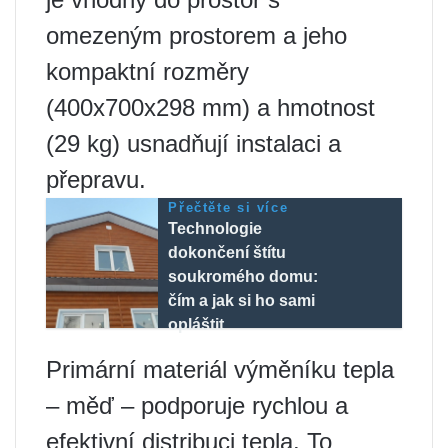
omezeným prostorem a jeho
kompaktní rozměry
(400x700x298 mm) a hmotnost
(29 kg) usnadňují instalaci a
přepravu.
Přečtěte si více
Technologie
dokončení štítu
soukromého domu:
čím a jak si ho sami
opláštit
Primární materiál výměníku tepla
– měď – podporuje rychlou a
efektivní distribuci tepla. To