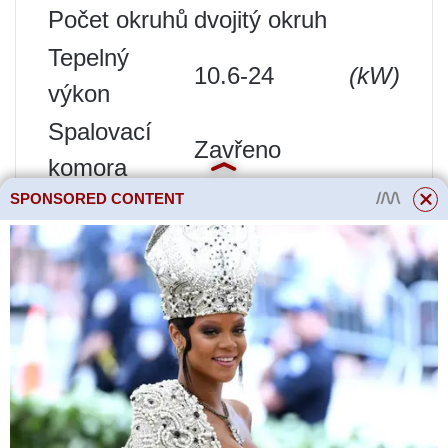
Počet okruhů
dvojitý okruh
Tepelný
10.6-24
(kW)
výkon
Spalovací
Zavřeno
komora
SPONSORED CONTENT
Účinnost
92.3
(%)
Управление
Elektronický
Instalace
stěna
Materiál primárního
Měď
výměníku tepla
Síťové napětí
Jednofázový
Objem expanzní
Žádné