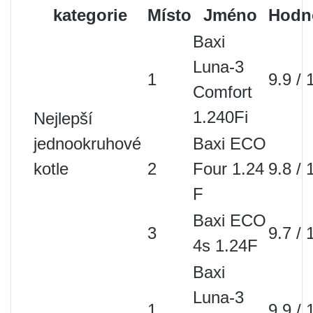
kategorie
Místo
Jméno
Hodn
Baxi
Luna-3
1
9.9 / 
Comfort
1.240Fi
Nejlepší
jednookruhové
Baxi ECO
kotle
2
Four 1.24
9.8 / 
F
Baxi ECO
3
9.7 / 
4s 1.24F
Baxi
Luna-3
1
9.9 / 