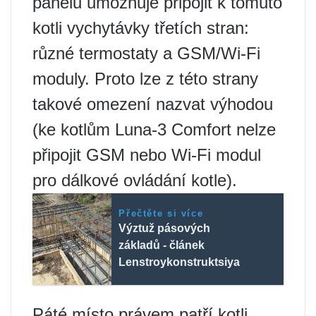
panelu umožňuje připojit k tomuto
kotli vychytávky třetích stran:
různé termostaty a GSM/Wi-Fi
moduly. Proto lze z této strany
takové omezení nazvat výhodou
(ke kotlům Luna-3 Comfort nelze
připojit GSM nebo Wi-Fi modul
pro dálkové ovládání kotle).
Přečtěte si více
Výztuž pásových
základů - článek
Lenstroykonstruktsiya
Páté místo právem patří kotli