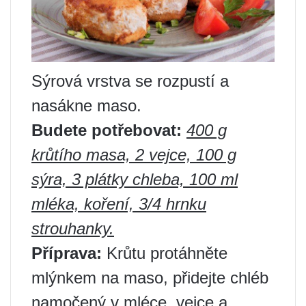
Sýrová vrstva se rozpustí a
nasákne maso.
Budete potřebovat:
400 g
krůtího masa, 2 vejce, 100 g
sýra, 3 plátky chleba, 100 ml
mléka, koření, 3/4 hrnku
strouhanky.
Příprava:
Krůtu protáhněte
mlýnkem na maso, přidejte chléb
namočený v mléce, vejce a