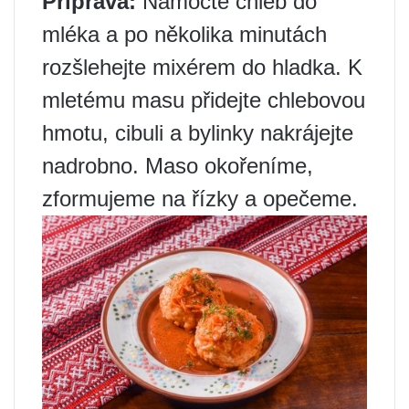
Příprava:
Namočte chléb do
mléka a po několika minutách
rozšlehejte mixérem do hladka. K
mletému masu přidejte chlebovou
hmotu, cibuli a bylinky nakrájejte
nadrobno. Maso okořeníme,
zformujeme na řízky a opečeme.