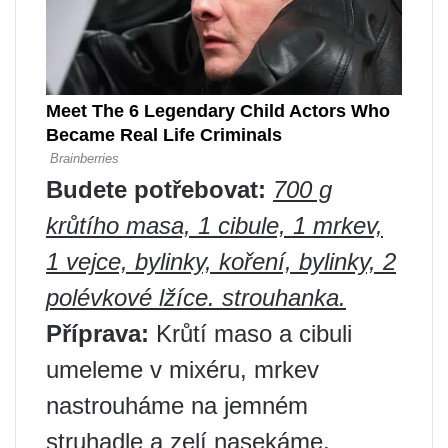
Budete potřebovat:
700 g
krůtího masa, 1 cibule, 1 mrkev,
1 vejce, bylinky, koření, bylinky, 2
polévkové lžíce. strouhanka.
Příprava:
Krůtí maso a cibuli
umeleme v mixéru, mrkev
nastrouháme na jemném
struhadle a zelí nasekáme.