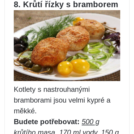
8. Krůtí řízky s bramborem
Kotlety s nastrouhanými
bramborami jsou velmi kypré a
měkké.
Budete potřebovat:
500 g
krůtího masa, 170 ml vody, 150 g