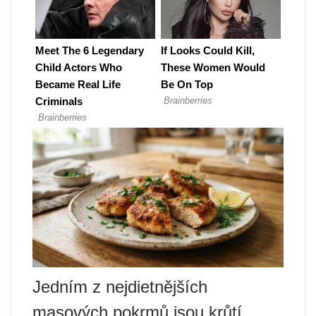
Jedním z nejdietnějších
masových pokrmů jsou krůtí