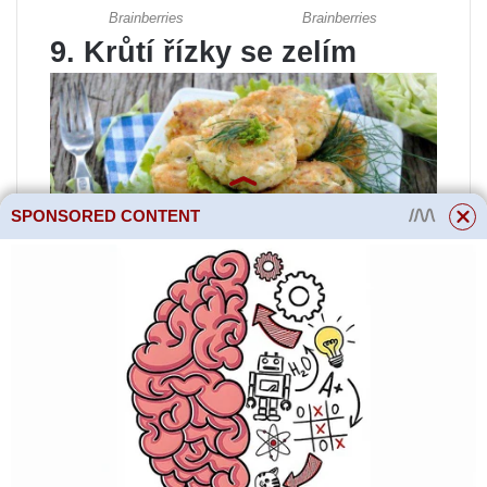
9. Krůtí řízky se zelím
SPONSORED CONTENT
Zelí je stejně nízkokalorické a
zdravé jako krůta.
Budete potřebovat:
500 g
krůtího masa, 1 vejce, bylinky,