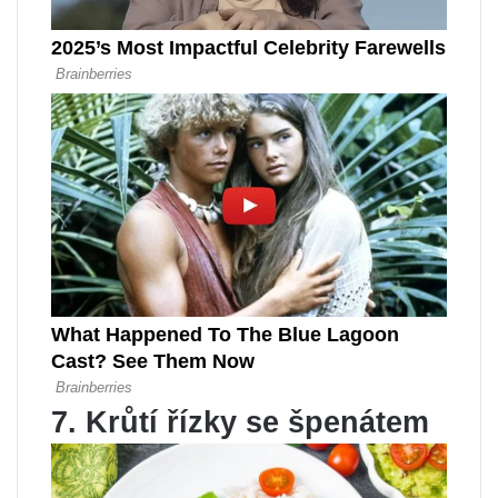
7. Krůtí řízky se špenátem