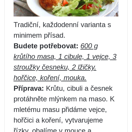
Tradiční, každodenní varianta s
minimem přísad.
Budete potřebovat:
600 g
krůtího masa, 1 cibule, 1 vejce, 3
stroužky česneku, 2 lžičky.
hořčice, koření, mouka.
Příprava:
Krůtu, cibuli a česnek
protáhněte mlýnkem na maso. K
mletému masu přidáme vejce,
hořčici a koření, vytvarujeme
řízky, obalíme v mouce a