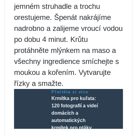
jemném struhadle a trochu
orestujeme. Špenát nakrájíme
nadrobno a zalijeme vroucí vodou
po dobu 4 minut. Krůtu
protáhněte mlýnkem na maso a
všechny ingredience smíchejte s
moukou a kořením. Vytvarujte
řízky a smažte.
Přečtěte si více
Krmítka pro kuřata:
120 fotografií a videí
domácích a
automatických
krmítek pro ptáky