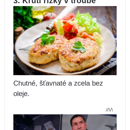
3. Krůtí řízky v troubě
Chutné, šťavnaté a zcela bez
oleje.