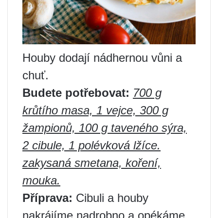
Houby dodají nádhernou vůni a
chuť.
Budete potřebovat:
700 g
krůtího masa, 1 vejce, 300 g
žampionů, 100 g taveného sýra,
2 cibule, 1 polévková lžíce.
zakysaná smetana, koření,
mouka.
Příprava:
Cibuli a houby
nakrájíme nadrobno a opékáme,