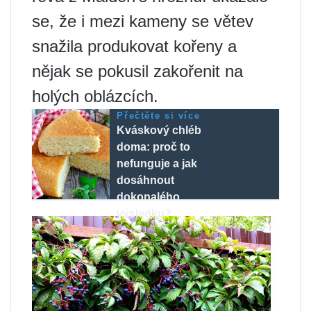
se, že i mezi kameny se větev
snažila produkovat kořeny a
nějak se pokusil zakořenit na
holých oblázcích.
Přečtěte si více
Kváskový chléb
doma: proč to
nefunguje a jak
dosáhnout
dokonalého
výsledku?