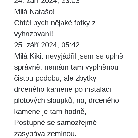
24. září 2024, 23:03
Milá Natašo!
Chtěl bych nějaké fotky z
vyhazování!
25. září 2024, 05:42
Milá Kiki, nevyjádřil jsem se úplně
správně, nemám tam vyplněnou
čistou podobu, ale zbytky
drceného kamene po instalaci
plotových sloupků, no, drceného
kamene je tam hodně,
Postupně se samozřejmě
zasypává zeminou.