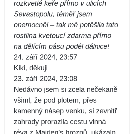
rozkvetlé keře přímo v ulicích
Sevastopolu, téměř jsem
onemocněl – tak mě potěšila tato
rostlina kvetoucí zdarma přímo
na dělícím pásu podél dálnice!
24. září 2024, 23:57
Kiki, děkuji
23. září 2024, 23:08
Nedávno jsem si zcela nečekaně
všiml, že pod plotem, přes
kamenný násep venku, si zevnitř
zahrady prorazila cestu vinná
réva z Maiden’s hroznů. ukázalo