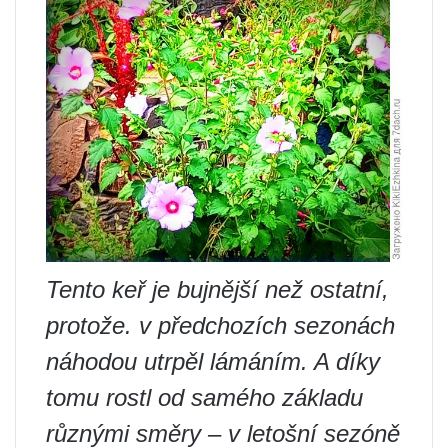
Tento keř je bujnější než ostatní,
protože. v předchozích sezonách
náhodou utrpěl lámáním. A díky
tomu rostl od samého základu
různými směry – v letošní sezóně