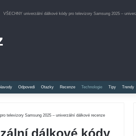
VŠECHNY univerzální dálkové kódy pro televizory Samsung 2025 – univerz
z
Pinterest
Navody
Odpovedi
Otazky
Recenze
Technologie
Tipy
Trendy
ro televizory Samsung 2025 – univerzální dálkové recenze
ální dálkové kódy