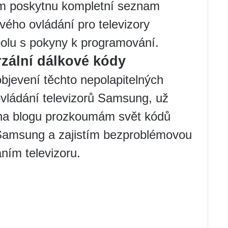
ám poskytnu kompletní seznam
vého ovládání pro televizory
polu s pokyny k programování.
rzální dálkové kódy
 objevení těchto nepolapitelných
ovládání televizorů Samsung, už
 na blogu prozkoumám svět kódů
 Samsung a zajistím bezproblémovou
ním televizoru.