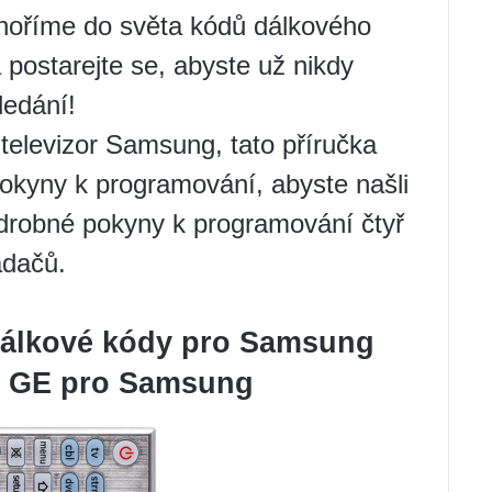
onoříme do světa kódů dálkového
 postarejte se, abyste už nikdy
ledání!
 televizor Samsung, tato příručka
pokyny k programování, abyste našli
drobné pokyny k programování čtyř
adačů.
 dálkové kódy pro Samsung
dy GE pro Samsung