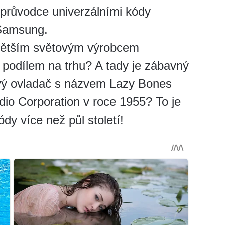
průvodce univerzálními kódy
 Samsung.
jvětším světovým výrobcem
 podílem na trhu? A tady je zábavný
lkový ovladač s názvem Lazy Bones
dio Corporation v roce 1955? To je
ódy více než půl století!