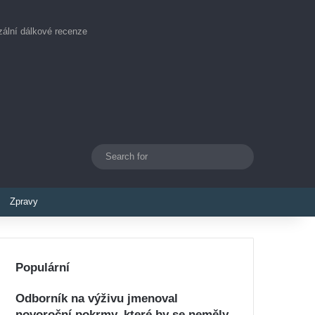
ální dálkové recenze
Search
Switch skin
for
Zpravy
Populární
Odborník na výživu jmenoval
novoroční pokrmy, které by se neměly