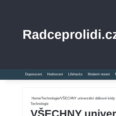
Radceprolidi.c
Doporuceni
Hodnoceni
Lifehacks
Moderni reseni
Home
/
Technologie
/
VŠECHNY univerzální dálkové kódy p
Technologie
VŠECHNY univerz