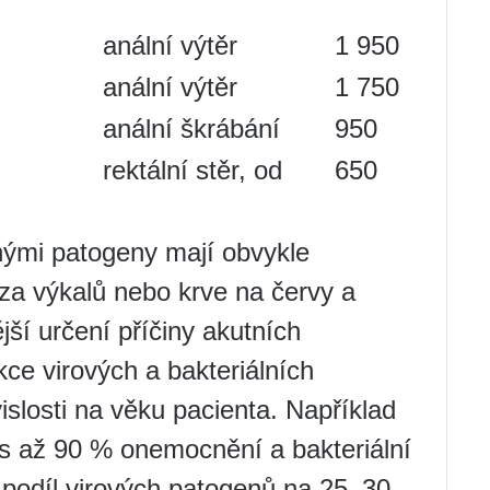
anální výtěr
1 950
anální výtěr
1 750
anální škrábání
950
rektální stěr, od
650
nými patogeny mají obvykle
ýza výkalů nebo krve na červy a
ší určení příčiny akutních
ce virových a bakteriálních
vislosti na věku pacienta. Například
ens až 90 % onemocnění a bakteriální
 podíl virových patogenů na 25–30