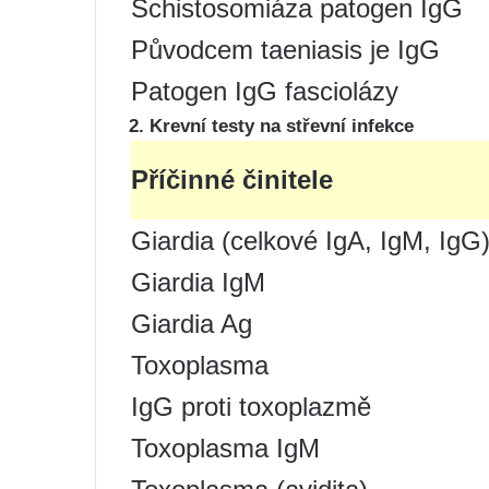
Schistosomiáza patogen IgG
Původcem taeniasis je IgG
Patogen IgG fasciolázy
2. Krevní testy na střevní infekce
Příčinné činitele
Giardia (celkové IgA, IgM, IgG
Giardia IgM
Giardia Ag
Toxoplasma
IgG proti toxoplazmě
Toxoplasma IgM