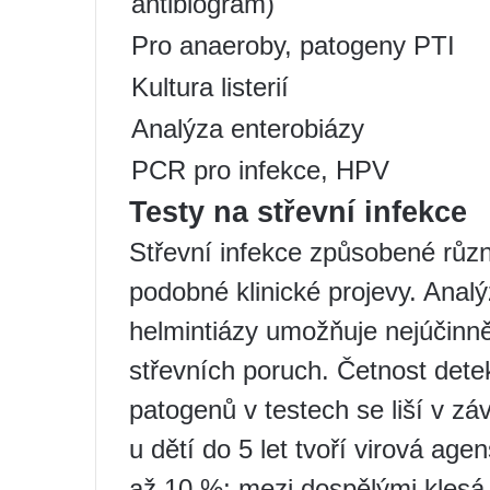
antibiogram)
Pro anaeroby, patogeny PTI
Kultura listerií
Analýza enterobiázy
PCR pro infekce, HPV
Testy na střevní infekce
Střevní infekce způsobené růz
podobné klinické projevy. Anal
helmintiázy umožňuje nejúčinněj
střevních poruch. Četnost detek
patogenů v testech se liší v zá
u dětí do 5 let tvoří virová ag
až 10 %; mezi dospělými klesá