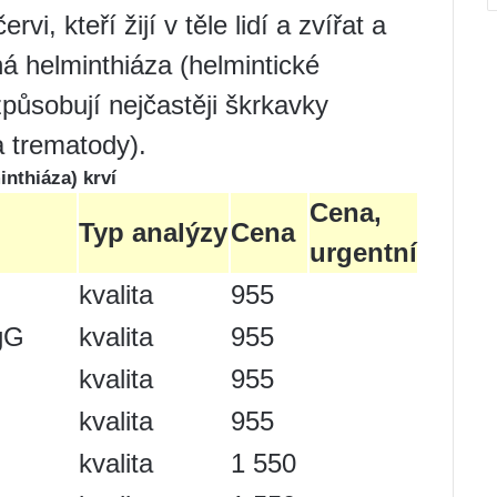
rvi, kteří žijí v těle lidí a zvířat a
 helminthiáza (helmintické
působují nejčastěji škrkavky
a trematody).
inthiáza) krví
Cena,
Typ analýzy
Cena
urgentní
G
kvalita
955
IgG
kvalita
955
kvalita
955
kvalita
955
kvalita
1 550