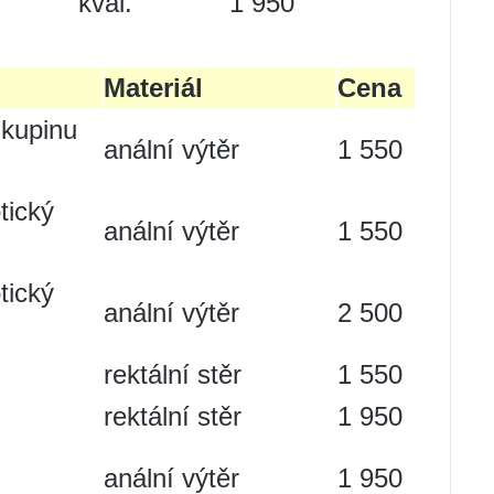
kval.
1 950
Materiál
Cena
skupinu
anální výtěr
1 550
tický
anální výtěr
1 550
tický
anální výtěr
2 500
rektální stěr
1 550
rektální stěr
1 950
anální výtěr
1 950