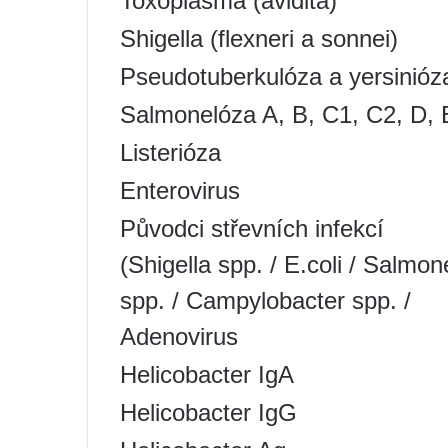
Toxoplasma (avidita)
Shigella (flexneri a sonnei)
Pseudotuberkulóza a yersinióz
Salmonelóza A, B, C1, C2, D, 
Listerióza
Enterovirus
Původci střevních infekcí
(Shigella spp. / E.coli / Salmon
spp. / Campylobacter spp. /
Adenovirus
Helicobacter IgA
Helicobacter IgG