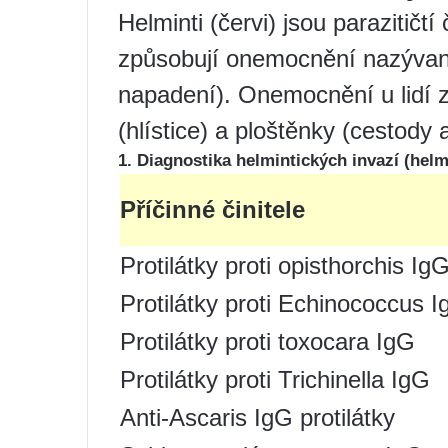
Helminti (červi) jsou parazitičtí če
způsobují onemocnění nazývaná
napadení). Onemocnění u lidí z
(hlístice) a ploštěnky (cestody 
1. Diagnostika helmintických invazí (helm
Příčinné činitele
Protilátky proti opisthorchis Ig
Protilátky proti Echinococcus 
Protilátky proti toxocara IgG
Protilátky proti Trichinella IgG
Anti-Ascaris IgG protilátky