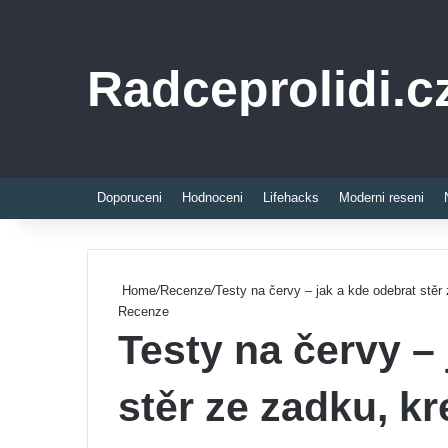
Radceprolidi.c
Doporuceni
Hodnoceni
Lifehacks
Moderni reseni
Home
/
Recenze
/
Testy na červy – jak a kde odebrat stěr
Recenze
Testy na červy –
stěr ze zadku, kr