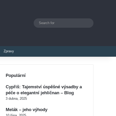
Search
Switch skin
for
Zpravy
Populární
Cypřiš: Tajemství úspěšné výsadby a
péče o elegantní jehličnan – Blog
3 dubna, 2025
Melák – jeho výhody
10 října, 2025