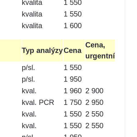
kvalita
1 550
kvalita
1 550
kvalita
1 600
Cena,
Typ analýzy
Cena
urgentní
)
p/sl.
1 550
p/sl.
1 950
kval.
1 960
2 900
kval. PCR
1 750
2 950
kval.
1 550
2 550
kval.
1 550
2 550