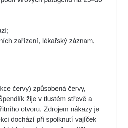
zí;
olních zařízení, lékařský záznam,
fekce červy) způsobená červy,
pendlík žije v tlustém střevě a
řitního otvoru. Zdrojem nákazy je
ci dochází při spolknutí vajíček