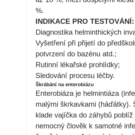
%.
INDIKACE PRO TESTOVÁNÍ:
Diagnostika helminthických inva
Vyšetření při přijetí do předšk
potvrzení do bazénu atd.;
Rutinní lékařské prohlídky;
Sledování procesu léčby.
Škrábání na enterobiázu
Enterobiáza je helmintiáza (in
malými škrkavkami (háďátky). Š
klade vajíčka do záhybů poblíž 
nemocný člověk k samotné infek