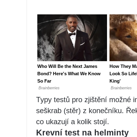
Typy testů pro zjištění možné in
seškrab (stěr) z konečníku. Ř
co ukazují a kolik stojí.
Krevní test na helminty