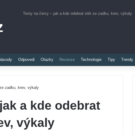
Testy na červy – jak a kde odebrat stěr ze zadku, krev, výkaly
z
Pinterest
Navody
Odpovedi
Otazky
Recenze
Technologie
Tipy
Trendy
 ze zadku, krev, výkaly
 jak a kde odebrat
ev, výkaly