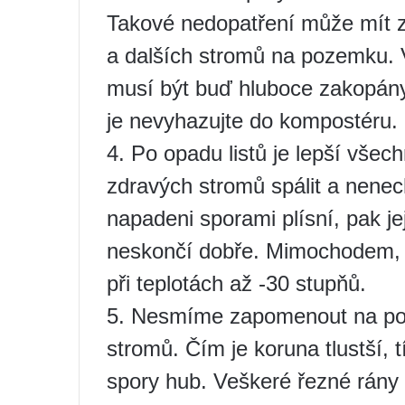
Takové nedopatření může mít z
a dalších stromů na pozemku. V
musí být buď hluboce zakopány
je nevyhazujte do kompostéru.
4. Po opadu listů je lepší všech
zdravých stromů spálit a nenec
napadeni sporami plísní, pak j
neskončí dobře. Mimochodem, m
při teplotách až -30 stupňů.
5. Nesmíme zapomenout na pov
stromů. Čím je koruna tlustší, t
spory hub. Veškeré řezné rány 