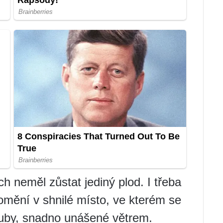
h neměl zůstat jediný plod. I třeba
omění v shnilé místo, ve kterém se
ouby, snadno unášené větrem.