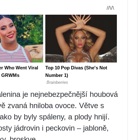
álenina je nejnebezpečnější houbová
vě zvaná hniloba ovoce. Větve s
ako by byly spáleny, a plody hnijí.
ty jádrovin i peckovin – jabloně,
ky, broskve.