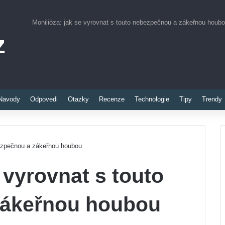
Monilióza: jak se vyrovnat s touto nebezpečnou a zákeřnou houb
z
Pinterest
Navody
Odpovedi
Otazky
Recenze
Technologie
Tipy
Trendy
bezpečnou a zákeřnou houbou
 vyrovnat s touto
zákeřnou houbou