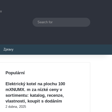
ou
Search
Switch skin
for
Zpravy
Populární
Elektrický kotel na plochu 100
mXNUMX. m za nízké ceny v
sortimentu: katalog, recenze,
vlastnosti, koupit s dodáním
2 dubna, 2025