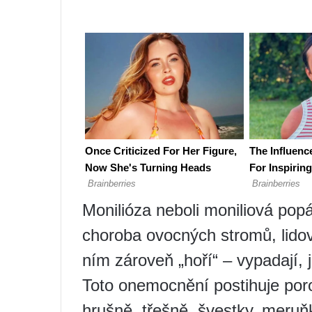
Monilióza neboli moniliová pop
choroba ovocných stromů, lido
ním zároveň „hoří“ – vypadají, j
Toto onemocnění postihuje poros
hrušně, třešně, švestky, meruň