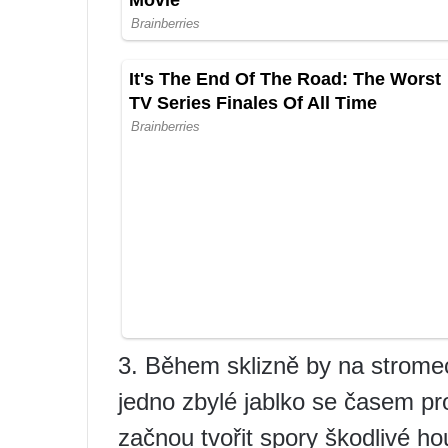
3. Během sklizně by na stromec
jedno zbylé jablko se časem pr
začnou tvořit spory škodlivé h