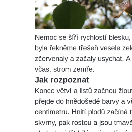
Nemoc se šíří rychlostí blesku
byla řekněme třešeň vesele zel
zčervenaly a začaly usychat. A
včas, strom zemře.
Jak rozpoznat
Konce větví a listů začnou žlou
přejde do hnědošedé barvy a vě
centimetru. Hnití plodů začíná 
skvrny, pak rostou a jsou tmav