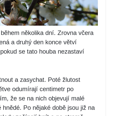
, během několika dní. Zrovna včera
ená a druhý den konce větví
 pokud se tato houba nezastaví
tnout a zasychat. Poté žlutost
tve odumírají centimetr po
tím, že se na nich objevují malé
ě hnědé. Po nějaké době jsou již na