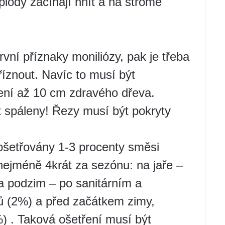
 plody začínají hnít a na stromě
vní příznaky moniliózy, pak je třeba
znout. Navíc to musí být
ení až 10 cm zdravého dřeva.
 spáleny! Řezy musí být pokryty
ošetřovány 1-3 procenty směsi
nejméně 4krát za sezónu: na jaře –
a podzim – po sanitárním a
ů (2%) a před začátkem zimy,
) . Taková ošetření musí být