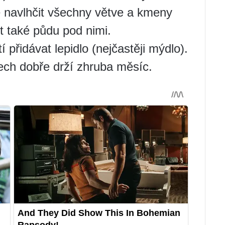
ě navlhčit všechny větve a kmeny
t také půdu pod nimi.
přidávat lepidlo (nejčastěji mýdlo).
ech dobře drží zhruba měsíc.