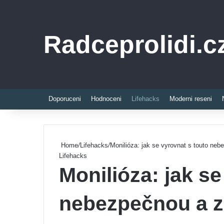
Radceprolidi.c
Doporuceni
Hodnoceni
Lifehacks
Moderni reseni
Home
/
Lifehacks
/
Monilióza: jak se vyrovnat s touto ne
Lifehacks
Monilióza: jak se
nebezpečnou a 