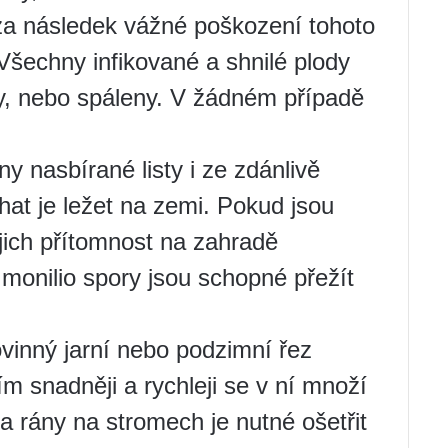
a následek vážné poškození tohoto
šechny infikované a shnilé plody
, nebo spáleny. V žádném případě
ny nasbírané listy i ze zdánlivě
hat je ležet na zemi. Pokud jsou
ejich přítomnost na zahradě
onilio spory jsou schopné přežít
inný jarní nebo podzimní řez
ím snadněji a rychleji se v ní množí
a rány na stromech je nutné ošetřit