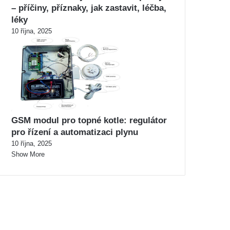
– příčiny, příznaky, jak zastavit, léčba,
léky
10 října, 2025
GSM modul pro topné kotle: regulátor
pro řízení a automatizaci plynu
10 října, 2025
Show More