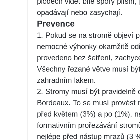
plodech vidět bílé spóry plísní,
opadávají nebo zasychají.
Prevence
1. Pokud se na stromě objeví pr
nemocné výhonky okamžitě odří
provedeno bez šetření, zachyc
Všechny řezané větve musí být
zahradním lakem.
2. Stromy musí být pravidelně 
Bordeaux. To se musí provést 
před květem (3%) a po (1%), n
formativním prořezávání strom
nejlépe před nástup mrazů (3 %