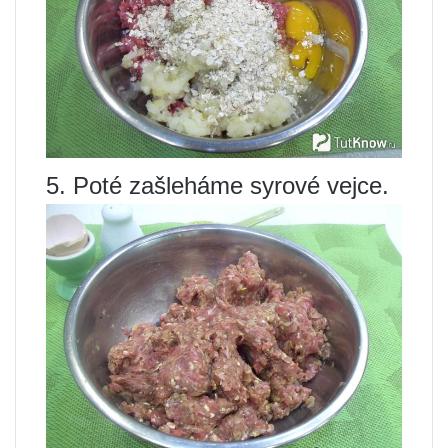
5. Poté zašleháme syrové vejce.