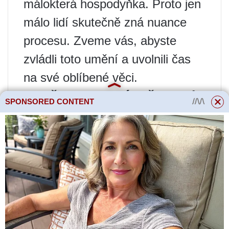
málokterá hospodyňka. Proto jen
málo lidí skutečně zná nuance
procesu. Zveme vás, abyste
zvládli toto umění a uvolnili čas
na své oblíbené věci.
Naučme se správně mrazit!
SPONSORED CONTENT
K zmražení něčeho není potřeba
moc inteligence. Zabalte jej do
kontejneru nebo tašky, vhoďte do
fotoaparátu – a máte hotovo.
Obecně je to pravda. Existuje
však několik doporučení, která