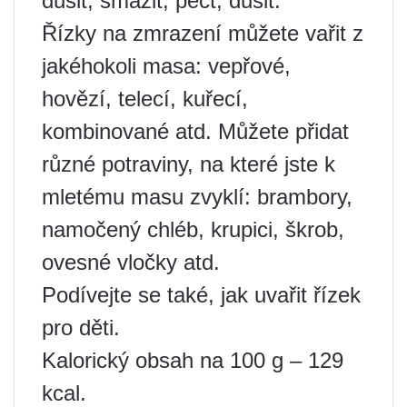
dusit, smažit, péct, dusit.
Řízky na zmrazení můžete vařit z
jakéhokoli masa: vepřové,
hovězí, telecí, kuřecí,
kombinované atd. Můžete přidat
různé potraviny, na které jste k
mletému masu zvyklí: brambory,
namočený chléb, krupici, škrob,
ovesné vločky atd.
Podívejte se také, jak uvařit řízek
pro děti.
Kalorický obsah na 100 g – 129
kcal.