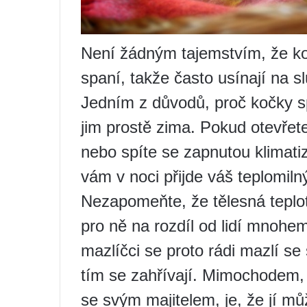
Není žádným tajemstvím, že koč
spaní, takže často usínají na sl
Jedním z důvodů, proč kočky spí
jim prostě zima. Pokud otevřete
nebo spíte se zapnutou klimati
vám v noci přijde váš teplomiln
Nezapomeňte, že tělesná teplot
pro ně na rozdíl od lidí mnohe
mazlíčci se proto rádi mazlí se
tím se zahřívají. Mimochodem,
se svým majitelem, je, že jí můž