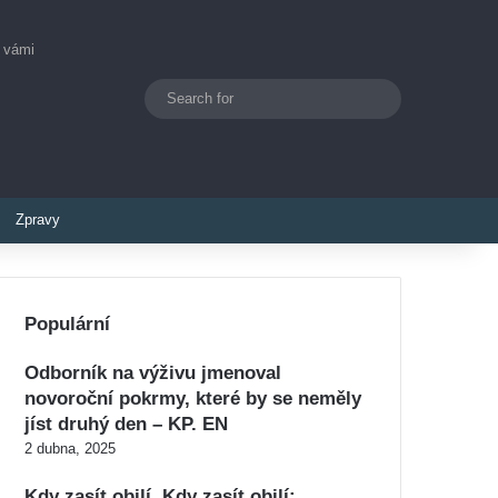
s vámi
Search
Switch skin
for
Zpravy
Populární
Odborník na výživu jmenoval
novoroční pokrmy, které by se neměly
jíst druhý den – KP. EN
2 dubna, 2025
Kdy zasít obilí. Kdy zasít obilí: