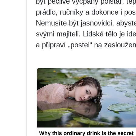
být pečlivě vycpaný polštář, te
prádlo, ručníky a dokonce i pos
Nemusíte být jasnovidci, abyste
svými majiteli. Lidské tělo je id
a připraví „postel“ na zaslouže