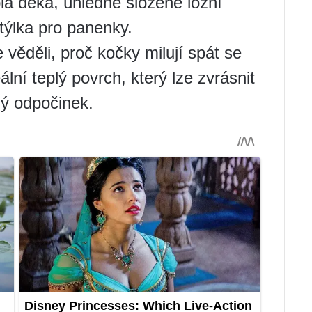
plá deka, úhledně složené ložní
týlka pro panenky.
 věděli, proč kočky milují spát se
eální teplý povrch, který lze zvrásnit
ný odpočinek.