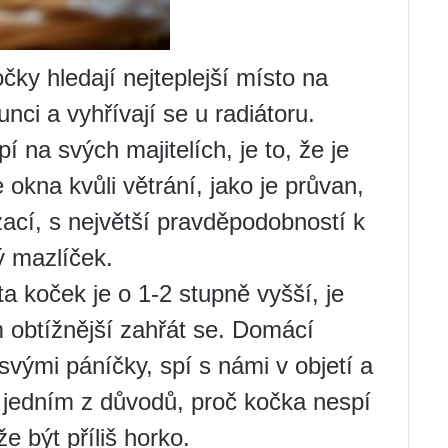
ky hledají nejteplejší místo na
unci a vyhřívají se u radiátoru.
 na svých majitelích, je to, že je
 okna kvůli větrání, jako je průvan,
zací, s největší pravděpodobností k
ý mazlíček.
a koček je o 1-2 stupně vyšší, je
m obtížnější zahřát se. Domácí
 svými páníčky, spí s námi v objetí a
 jedním z důvodů, proč kočka nespí
e být příliš horko.