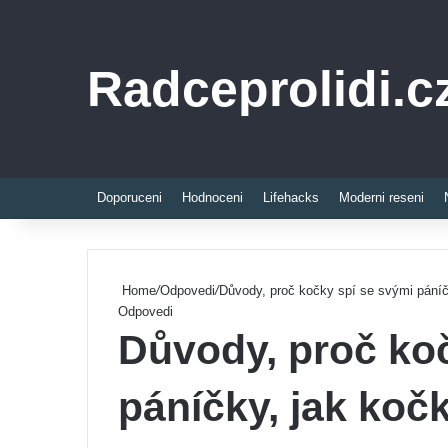
Radceprolidi.c
Doporuceni
Hodnoceni
Lifehacks
Moderni reseni
Home
/
Odpovedi
/
Důvody, proč kočky spí se svými páníč
Odpovedi
Důvody, proč ko
páníčky, jak koč