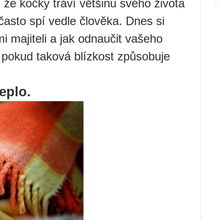
 že kočky tráví většinu svého života
sto spí vedle člověka. Dnes si
i majiteli a jak odnaučit vašeho
 pokud taková blízkost způsobuje
eplo.