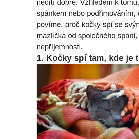
necítí dobře. Vzhledem k tomu,
spánkem nebo podřimováním, ča
povíme, proč kočky spí se svým
mazlíčka od společného spaní,
nepříjemnosti.
1. Kočky spí tam, kde je t