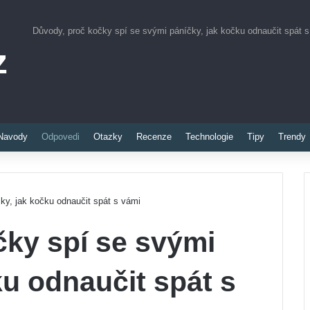
Důvody, proč kočky spí se svými páníčky, jak kočku odnaučit spát 
z
Pinterest
Navody
Odpovedi
Otazky
Recenze
Technologie
Tipy
Trendy
ky, jak kočku odnaučit spát s vámi
čky spí se svými
ku odnaučit spát s