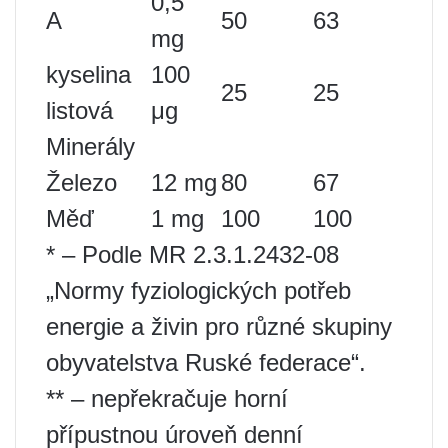
0,5
A
50
63
mg
kyselina
100
25
25
listová
μg
Minerály
Železo
12 mg
80
67
Měď
1 mg
100
100
* – Podle MR 2.3.1.2432-08
„Normy fyziologických potřeb
energie a živin pro různé skupiny
obyvatelstva Ruské federace“.
** – nepřekračuje horní
přípustnou úroveň denní