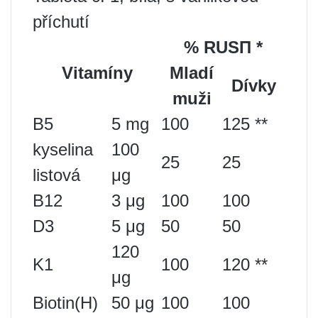
příchutí
% RUS
П
*
Vitamíny
Mladí
Dívky
muži
B5
5 mg
100
125 **
kyselina
100
25
25
listová
μg
B12
3 μg
100
100
D3
5 μg
50
50
120
K1
100
120 **
μg
Biotin(H)
50 μg
100
100