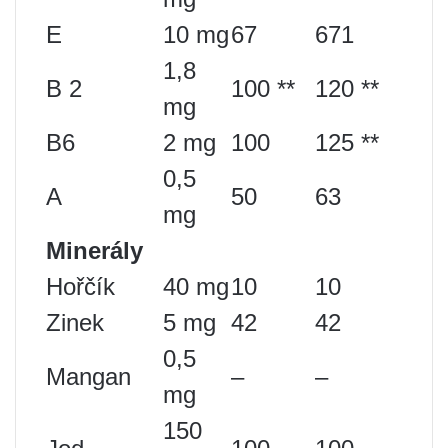
E
10 mg
67
671
1,8
B 2
100 **
120 **
mg
B6
2 mg
100
125 **
0,5
A
50
63
mg
Minerály
Hořčík
40 mg
10
10
Zinek
5 mg
42
42
0,5
Mangan
–
–
mg
150