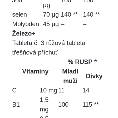
Jod
100
100
μg
selen
70 μg
140 **
140 **
Molybden
45 μg
–
–
Železo+
Tableta č. 3 růžová tableta
třešňová příchuť
% RUSP
*
Vitamíny
Mladí
Dívky
muži
C
10 mg
11
14
1,5
B1
100
115 **
mg