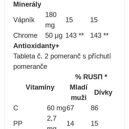
Minerály
180
Vápník
15
15
mg
Chrome
50 μg
143 **
143 **
Antioxidanty+
Tableta č. 2 pomeranč s příchutí
pomeranče
% RUS
П
*
Vitamíny
Mladí
Dívky
muži
C
60 mg
67
86
2,7
PP
14
15
mg