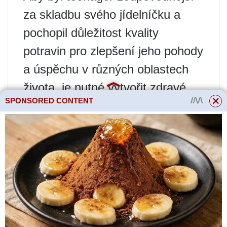
za skladbu svého jídelníčku a
pochopil důležitost kvality
potravin pro zlepšení jeho pohody
a úspěchu v různých oblastech
života, je nutné vytvořit zdravé
SPONSORED CONTENT
návyky v rodině co nejdříve. .
Vysvětlit, přesvědčit, zaujmout
vlastním příkladem – zde jsou
všechny prostředky dobré!