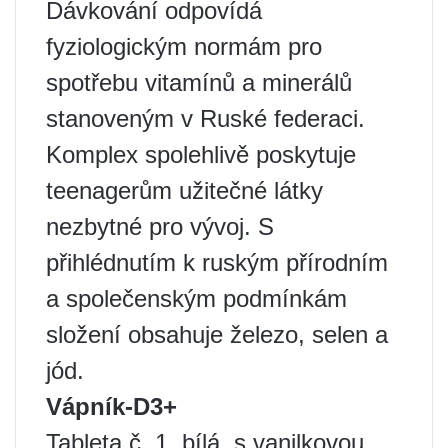
Dávkování odpovídá
fyziologickým normám pro
spotřebu vitamínů a minerálů
stanoveným v Ruské federaci.
Komplex spolehlivě poskytuje
teenagerům užitečné látky
nezbytné pro vývoj. S
přihlédnutím k ruským přírodním
a společenským podmínkám
složení obsahuje železo, selen a
jód.
Vápník-D
3+
Tableta č. 1, bílá, s vanilkovou