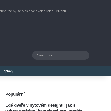
bné, že by se o nich ve školce řeklo | Pikabu
Search
Switch skin
for
Zpravy
Populární
Edé dveře v bytovém designu: jak si
vybrat perfektní kombinaci pro interiér