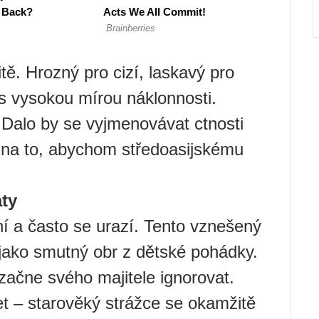
tě. Hrozný pro cizí, laskavý pro
e s vysokou mírou náklonnosti.
 Dalo by se vyjmenovávat ctnosti
zy na to, abychom středoasijskému
aty
elní a často se urazí. Tento vznešený
jako smutný obr z dětské pohádky.
začne svého majitele ignorovat.
t – starověký strážce se okamžitě