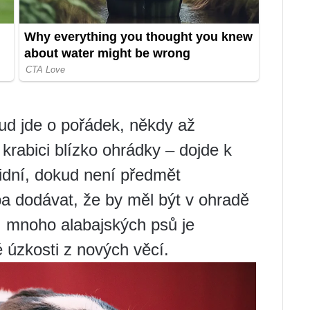
kud jde o pořádek, někdy až
rabici blízko ohrádky – dojde k
lidní, dokud není předmět
a dodávat, že by měl být v ohradě
 mnoho alabajských psů je
 úzkosti z nových věcí.