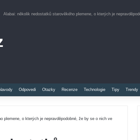
Alabai: několik nedostatků starověkého plemene, o kterých je nepravděpodo
z
Pinterest
Navody
Odpovedi
Otazky
Recenze
Technologie
Tipy
Trendy
ho plemene, o kterých je nepravděpodobné, že by se o nich ve