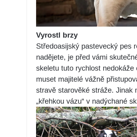
Vyrostl brzy
Středoasijský pastevecký pes r
nadějete, je před vámi skutečné
skeletu tuto rychlost nedokáže 
muset majitelé vážně přistupova
stravě starověké stráže. Jina
„křehkou vázu“ v nadýchané sk