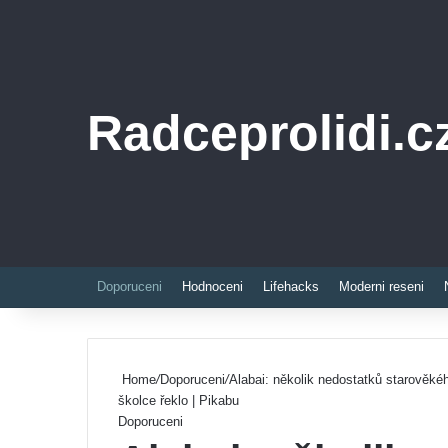
Radceprolidi.c
Doporuceni
Hodnoceni
Lifehacks
Moderni reseni
Home
/
Doporuceni
/
Alabai: několik nedostatků starověké
školce řeklo | Pikabu
Doporuceni