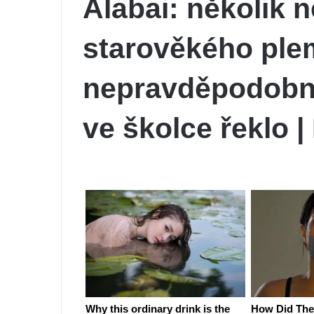
Alabai: několik 
starověkého plem
nepravděpodobné
ve školce řeklo |