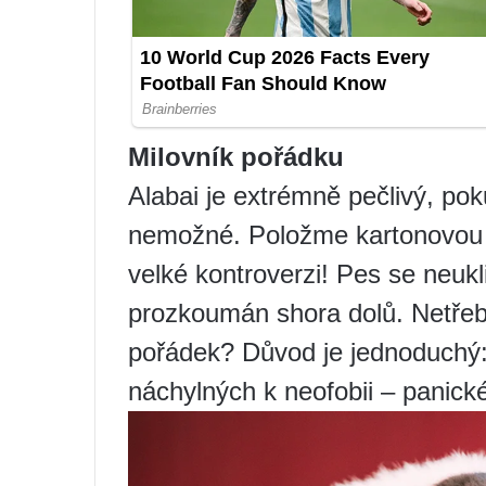
Milovník pořádku
Alabai je extrémně pečlivý, po
nemožné. Položme kartonovou k
velké kontroverzi! Pes se neuk
prozkoumán shora dolů. Netřeb
pořádek? Důvod je jednoduchý:
náchylných k neofobii – panické