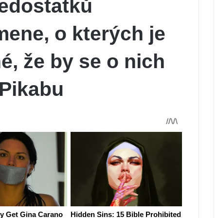
nedostatků
ene, o kterých je
, že by se o nich
 Pikabu