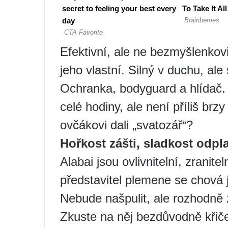
Efektivní, ale ne bezmyšlenkovi
jeho vlastní. Silný v duchu, al
Ochranka, bodyguard a hlídač.
celé hodiny, ale není příliš br
ovčákovi dali „svatozář“?
Hořkost zášti, sladkost odpl
Alabai jsou ovlivnitelní, zranit
představitel plemene se chová 
Nebude našpulit, ale rozhodně 
Zkuste na něj bezdůvodně křiče