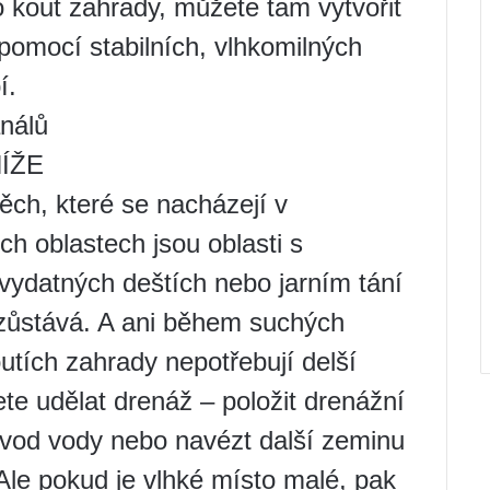
 kout zahrady, můžete tam vytvořit
pomocí stabilních, vlhkomilných
í.
análů
ÍŽE
ch, které se nacházejí v
h oblastech jsou oblasti s
vydatných deštích nebo jarním tání
zůstává. A ani během suchých
utích zahrady nepotřebují delší
e udělat drenáž – položit drenážní
dvod vody nebo navézt další zeminu
 Ale pokud je vlhké místo malé, pak