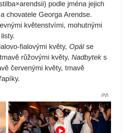
tilba×arendsii) podle jména jejich
 a chovatele Georga Arendse.
arevnými květenstvími, mohutnými
isty.
ialovo-fialovými květy,
Opál
se
tmavě růžovými květy,
Nadbytek
s
vě červenými květy, tmavě
řapíky.