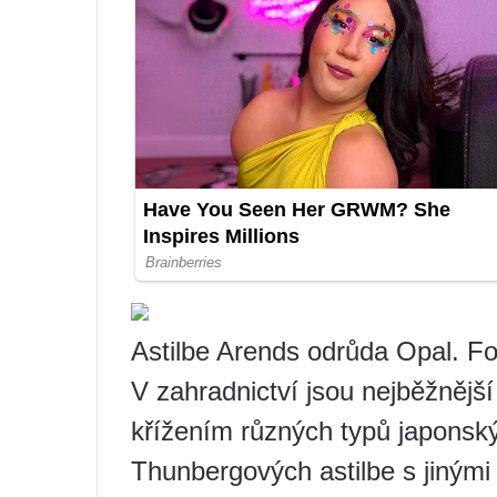
Astilbe Arends odrůda Opal. Fo
V zahradnictví jsou nejběžnějš
křížením různých typů japonsk
Thunbergových astilbe s jinými