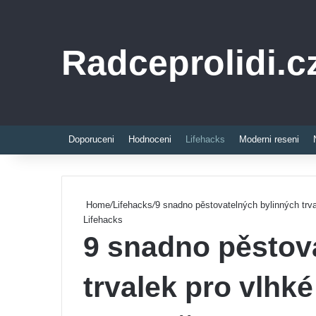
Radceprolidi.c
Doporuceni
Hodnoceni
Lifehacks
Moderni reseni
Home
/
Lifehacks
/
9 snadno pěstovatelných bylinných trva
Lifehacks
9 snadno pěstov
trvalek pro vlhké