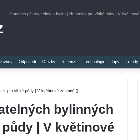
9 snadno pěstovatelných bylinných trvalek pro vlhké půdy | V květinové
z
Pinterest
Navody
Odpovedi
Otazky
Recenze
Technologie
Tipy
Trendy
lek pro vlhké půdy | V květinové zahradě ()
atelných bylinných
 půdy | V květinové