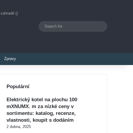
 zahradě ()
Search
Switch skin
for
Zpravy
Populární
Elektrický kotel na plochu 100
mXNUMX. m za nízké ceny v
sortimentu: katalog, recenze,
vlastnosti, koupit s dodáním
2 dubna, 2025