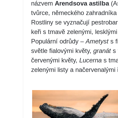
názvem
Arendsova astilba
(As
tvůrce, německého zahradníka
Rostliny se vyznačují pestrob
keři s tmavě zelenými, lesklými l
Populární odrůdy –
Ametyst
s f
světle fialovými květy,
granát
s 
červenými květy,
Lucerna
s tma
zelenými listy a načervenalými 