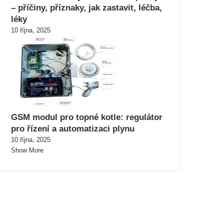
– příčiny, příznaky, jak zastavit, léčba,
léky
10 října, 2025
GSM modul pro topné kotle: regulátor
pro řízení a automatizaci plynu
10 října, 2025
Show More