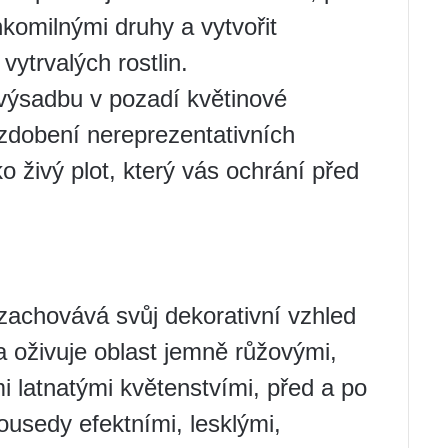
hkomilnými druhy a vytvořit
vytrvalých rostlin.
výsadbu v pozadí květinové
 zdobení nereprezentativních
o živý plot, který vás ochrání před
 zachovává svůj dekorativní vzhled
a oživuje oblast jemně růžovými,
mi latnatými květenstvími, před a po
usedy efektními, lesklými,