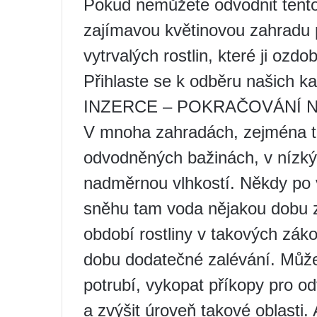
Pokud nemůžete odvodnit tento
zajímavou květinovou zahradu 
vytrvalých rostlin, které ji ozdob
Přihlaste se k odběru našich k
INZERCE – POKRAČOVÁNÍ N
V mnoha zahradách, zejména tě
odvodněných bažinách, v nízkýc
nadměrnou vlhkostí. Někdy po 
sněhu tam voda nějakou dobu 
období rostliny v takových záko
dobu dodatečné zalévání. Můžet
potrubí, vykopat příkopy pro o
a zvýšit úroveň takové oblasti.