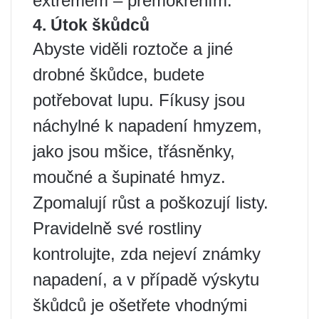
extrémem – přemokřením.
4. Útok škůdců
Abyste viděli roztoče a jiné
drobné škůdce, budete
potřebovat lupu. Fíkusy jsou
náchylné k napadení hmyzem,
jako jsou mšice, třásněnky,
moučné a šupinaté hmyz.
Zpomalují růst a poškozují listy.
Pravidelně své rostliny
kontrolujte, zda nejeví známky
napadení, a v případě výskytu
škůdců je ošetřete vhodnými