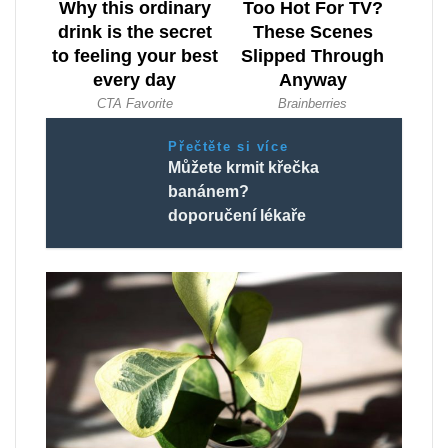
Přečtěte si více
Můžete krmit křečka
banánem?
doporučení lékaře