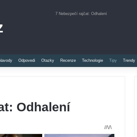
7 Nebezpečí rajčat: Odhalení
z
Pinterest
Navody
Odpovedi
Otazky
Recenze
Technologie
Tipy
Trendy
at: Odhalení