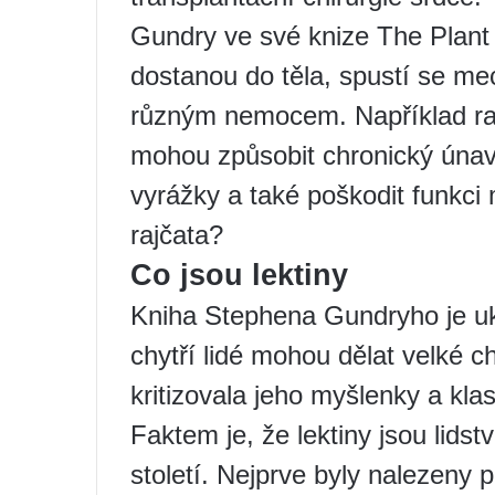
Gundry ve své knize The Plant 
dostanou do těla, spustí se m
různým nemocem. Například raj
mohou způsobit chronický únav
vyrážky a také poškodit funkci 
rajčata?
Co jsou lektiny
Kniha Stephena Gundryho je uk
chytří lidé mohou dělat velké 
kritizovala jeho myšlenky a kla
Faktem je, že lektiny jsou lids
století. Nejprve byly nalezeny p