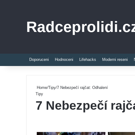
Radceprolidi.c
Doporuceni
Hodnoceni
Lifehacks
Moderni reseni
Home
/
Tipy
/
7 Nebezpečí rajčat: Odhalení
Tipy
7 Nebezpečí rajč