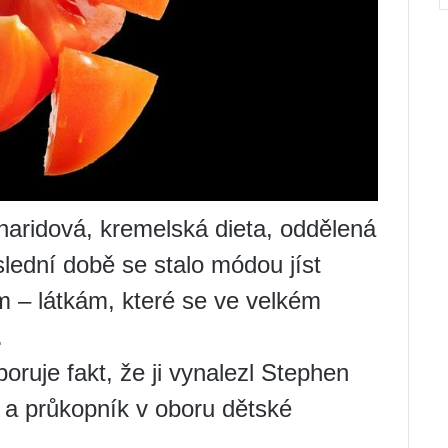
haridová, kremelská dieta, oddělená
slední době se stalo módou jíst
ům – látkám, které se ve velkém
.
oruje fakt, že ji vynalezl Stephen
 a průkopník v oboru dětské