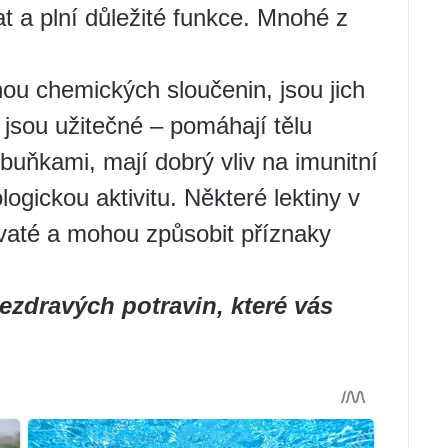
ířat a plní důležité funkce. Mnohé z
nou chemických sloučenin, jsou jich
 jsou užitečné – pomáhají tělu
buňkami, mají dobrý vliv na imunitní
ogickou aktivitu. Některé lektiny v
dovaté a mohou způsobit příznaky
nezdravých potravin, které vás