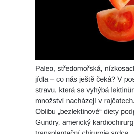
Paleo, středomořská, nízkosac
jídla – co nás ještě čeká? V po
stravu, která se vyhýbá lektin
množství nacházejí v rajčatech
Oblibu „bezlektinové“ diety podp
Gundry, americký kardiochirurg
transplantační chirurgie srdce.