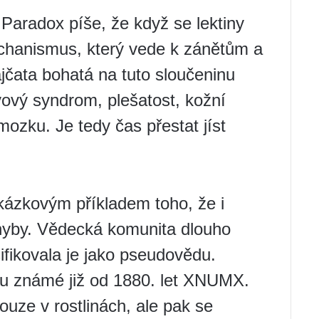
Paradox píše, že když se lektiny
echanismus, který vede k zánětům a
čata bohatá na tuto sloučeninu
ový syndrom, plešatost, kožní
mozku. Je tedy čas přestat jíst
ázkovým příkladem toho, že i
chyby. Vědecká komunita dlouho
sifikovala je jako pseudovědu.
tvu známé již od 1880. let XNUMX.
ouze v rostlinách, ale pak se