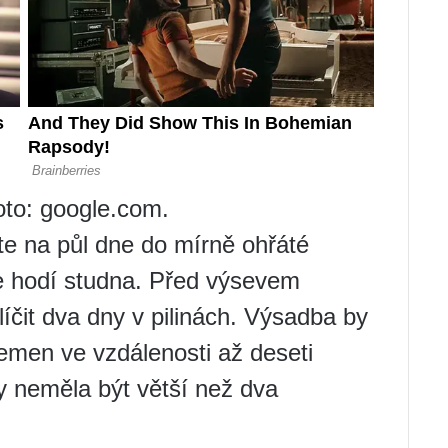
oto: google.com.
 na půl dne do mírně ohřáté
pe hodí studna. Před výsevem
čit dva dny v pilinách. Výsadba by
emen ve vzdálenosti až deseti
y neměla být větší než dva