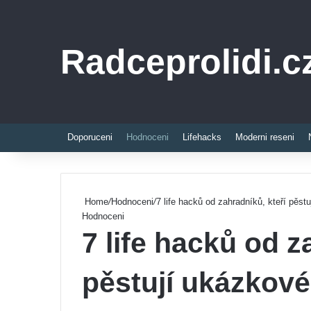
Radceprolidi.c
Doporuceni
Hodnoceni
Lifehacks
Moderni reseni
Home
/
Hodnoceni
/
7 life hacků od zahradníků, kteří pěs
Hodnoceni
7 life hacků od z
pěstují ukázkov