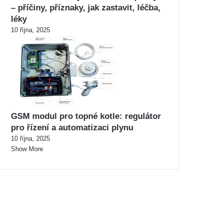
– příčiny, příznaky, jak zastavit, léčba,
léky
10 října, 2025
GSM modul pro topné kotle: regulátor
pro řízení a automatizaci plynu
10 října, 2025
Show More