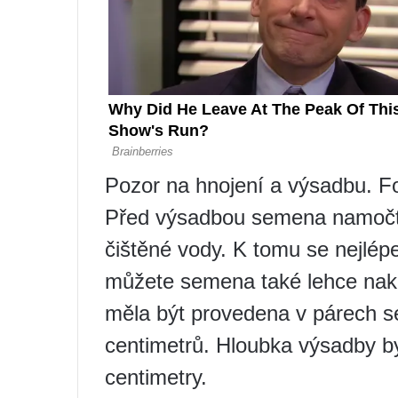
Pozor na hnojení a výsadbu. F
Před výsadbou semena namočte
čištěné vody. K tomu se nejlé
můžete semena také lehce naklí
měla být provedena v párech s
centimetrů. Hloubka výsadby b
centimetry.