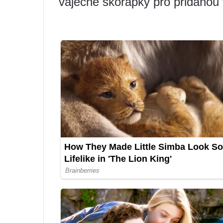
vaječné skořápky pro přidanou 