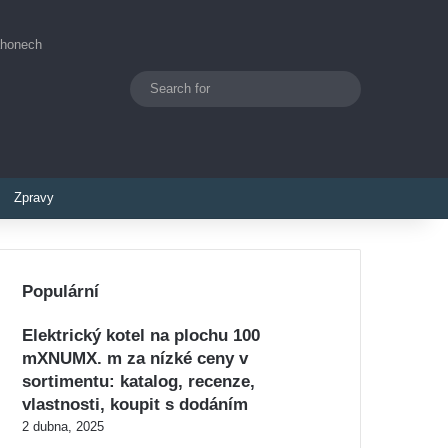
áhonech
Search
Switch skin
for
Zpravy
Populární
Elektrický kotel na plochu 100
mXNUMX. m za nízké ceny v
sortimentu: katalog, recenze,
vlastnosti, koupit s dodáním
2 dubna, 2025