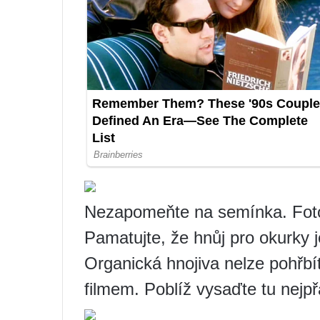
Nezapomeňte na semínka. Foto:
Pamatujte, že hnůj pro okurky j
Organická hnojiva nelze pohřbít
filmem. Poblíž vysaďte tu nejpřá