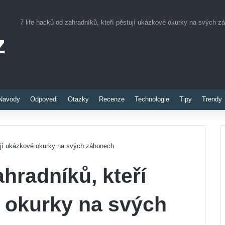
7 life hacků od zahradníků, kteří pěstují ukázkové okurky na svých z
z
Pinterest
Navody
Odpovedi
Otazky
Recenze
Technologie
Tipy
Trendy
tují ukázkové okurky na svých záhonech
ahradníků, kteří
é okurky na svých