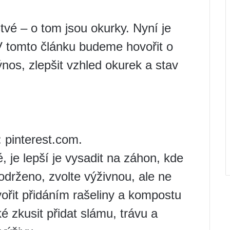
tvé – o tom jsou okurky. Nyní je
. V tomto článku budeme hovořit o
ýnos, zlepšit vzhled okurek a stav
 pinterest.com.
 je lepší je vysadit na záhon, kde
dodrženo, zvolte výživnou, ale ne
vořit přidáním rašeliny a kompostu
 zkusit přidat slámu, trávu a