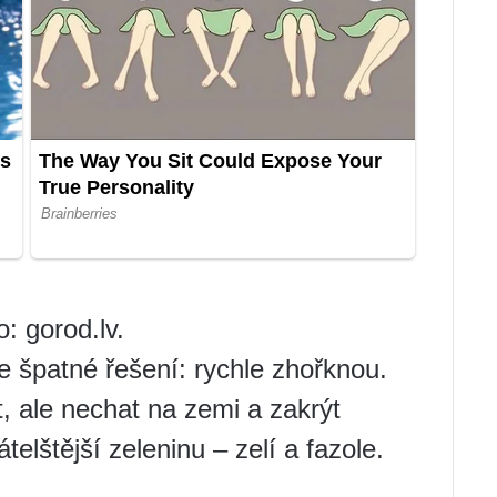
 gorod.lv.
e špatné řešení: rychle zhořknou.
, ale nechat na zemi a zakrýt
telštější zeleninu – zelí a fazole.