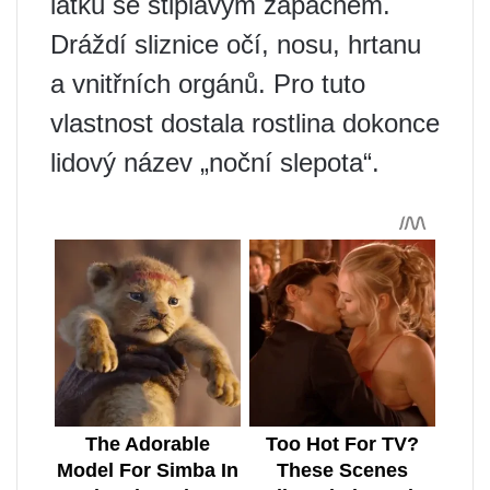
látku se štiplavým zápachem.
Dráždí sliznice očí, nosu, hrtanu
a vnitřních orgánů. Pro tuto
vlastnost dostala rostlina dokonce
lidový název „noční slepota“.