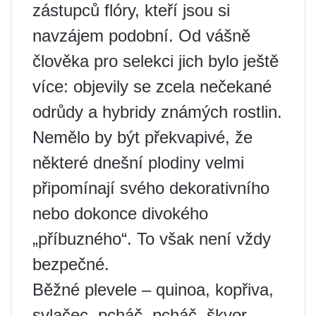
zástupců flóry, kteří jsou si
navzájem podobní. Od vášně
člověka pro selekci jich bylo ještě
více: objevily se zcela nečekané
odrůdy a hybridy známých rostlin.
Nemělo by být překvapivé, že
některé dnešní plodiny velmi
připomínají svého dekorativního
nebo dokonce divokého
„příbuzného“. To však není vždy
bezpečné.
Běžné plevele – quinoa, kopřiva,
svlačec, pcháč, pcháč, škvor,