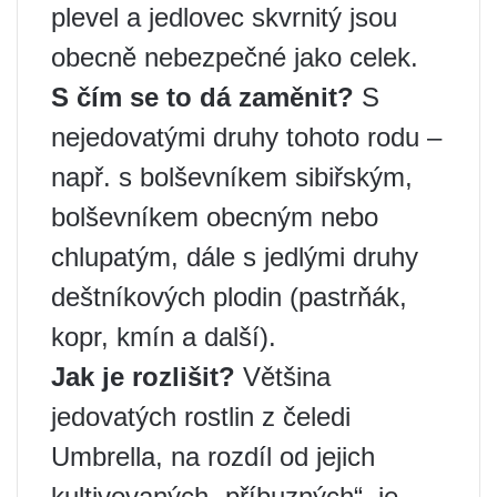
plevel a jedlovec skvrnitý jsou
obecně nebezpečné jako celek.
S čím se to dá zaměnit?
S
nejedovatými druhy tohoto rodu –
např. s bolševníkem sibiřským,
bolševníkem obecným nebo
chlupatým, dále s jedlými druhy
deštníkových plodin (pastrňák,
kopr, kmín a další).
Jak je rozlišit?
Většina
jedovatých rostlin z čeledi
Umbrella, na rozdíl od jejich
kultivovaných „příbuzných“, je