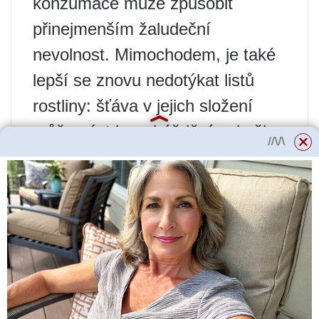
konzumace může způsobit
přinejmenším žaludeční
nevolnost. Mimochodem, je také
lepší se znovu nedotýkat listů
rostliny: šťáva v jejich složení
může vést k podráždění pokožky.
S čím se to dá zaměnit?
Rozmanitost odrůd a hybridů
jedlých rajčat znamená jejich
velmi odlišný vzhled. Například
zakrslá rajčata. Pěstují se i doma
v květináčích a jejich plody jsou
malé velikosti. Nezkušení