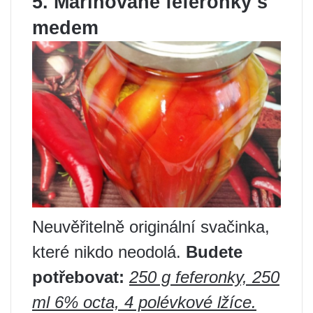
5. Marinované feferonky s
medem
Neuvěřitelně originální svačinka,
které nikdo neodolá.
Budete
potřebovat:
250 g feferonky, 250
ml 6% octa, 4 polévkové lžíce.