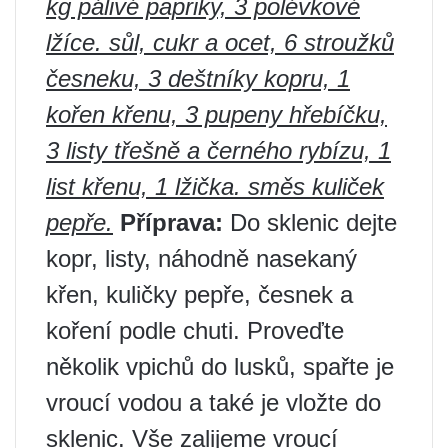
kg pálivé papriky, 3 polévkové
lžíce. sůl, cukr a ocet, 6 stroužků
česneku, 3 deštníky kopru, 1
kořen křenu, 3 pupeny hřebíčku,
3 listy třešně a černého rybízu, 1
list křenu, 1 lžička. směs kuliček
pepře.
Příprava:
Do sklenic dejte
kopr, listy, náhodně nasekaný
křen, kuličky pepře, česnek a
koření podle chuti. Proveďte
několik vpichů do lusků, spařte je
vroucí vodou a také je vložte do
sklenic. Vše zalijeme vroucí