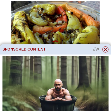
SPONSORED CONTENT
Tento přípravek se také nazývá
tsitsak a marinuje se úplně jiným
způsobem.
Budete potřebovat:
500 g feferonky, 3 stroužky
česneku, 20 g kopru, 20 g soli, 1