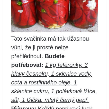
Tato svačinka má tak úžasnou
vůni, že ji prostě nelze
přehlédnout.
Budete
potřebovat:
1 kg feferonky, 3
hlavy česneku, 1 sklenice vody,
octa a rostlinného oleje, 1
sklenice cukru, 1 polévková lžíce.
sůl, 1 lžička. mletý černý pepř.
Příprava:
Každý paprikový lusk