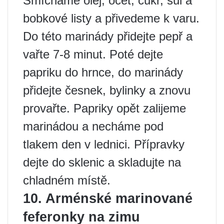
Smícháme olej, ocet, cukr, sůl a
bobkové listy a přivedeme k varu.
Do této marinády přidejte pepř a
vařte 7-8 minut. Poté dejte
papriku do hrnce, do marinády
přidejte česnek, bylinky a znovu
provařte. Papriky opět zalijeme
marinádou a necháme pod
tlakem den v lednici. Přípravky
dejte do sklenic a skladujte na
chladném místě.
10. Arménské marinované
feferonky na zimu