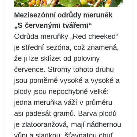
Mezisezónní odrůdy meruněk
„S červenými tvářemi“
Odrůda meruňky „Red-cheeked“
je střední sezóna, což znamená,
že ji lze sklízet od poloviny
července. Stromy tohoto druhu
jsou poměrně vysoké a vysoké a
plody jsou nepochybně velké:
jedna meruňka váží v průměru
asi padesát gramů. Barva plodů
je zlatooranžová, mají nádhernou
vůni a sladkou, šťavnatou chuť.