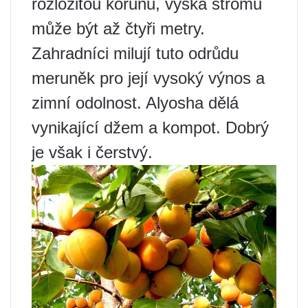
rozložitou korunu, výška stromu
může být až čtyři metry.
Zahradníci milují tuto odrůdu
meruněk pro její vysoký výnos a
zimní odolnost. Alyosha dělá
vynikající džem a kompot. Dobrý
je však i čerstvý.