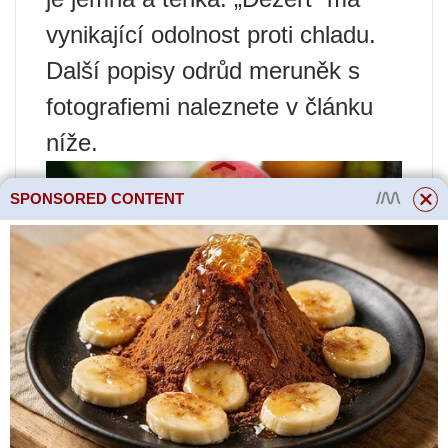
vynikající odolnost proti chladu.
Další popisy odrůd meruněk s
fotografiemi naleznete v článku
níže.
SPONSORED CONTENT
Pozdní odrůdy meruněk
Tato odrůda je pozdní, její stromy