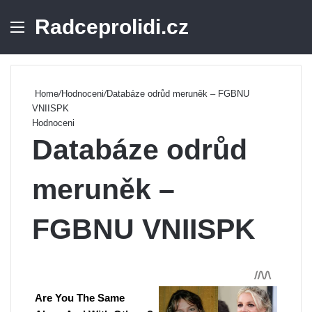
Radceprolidi.cz
Menu
Se
Home
/
Hodnoceni
/
Databáze odrůd meruněk – FGBNU
VNIISPK
Hodnoceni
Databáze odrůd
meruněk –
FGBNU VNIISPK