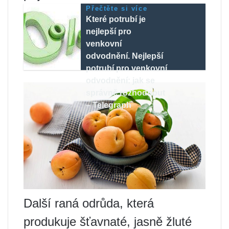
Přečtěte si více
Které potrubí je
nejlepší pro
venkovní
odvodnění. Nejlepší
potrubí pro venkovní
odvodnění: jak se
správně rozhodnout
– Telegraph
Další raná odrůda, která
produkuje šťavnaté, jasně žluté