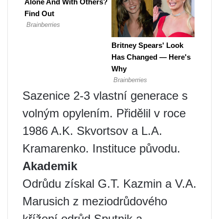
Sazenice 2-3 vlastní generace s
volným opylením. Přidělil v roce
1986 A.K. Skvortsov a L.A.
Kramarenko. Instituce původu.
Akademik
Odrůdu získal G.T. Kazmin a V.A.
Marusich z meziodrůdového
křížení odrůd Sputnik a