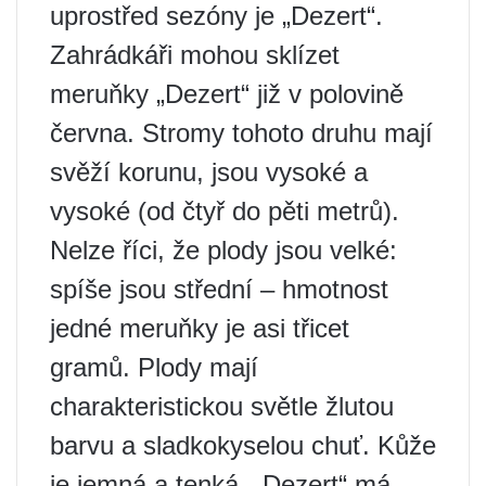
uprostřed sezóny je „Dezert“.
Zahrádkáři mohou sklízet
meruňky „Dezert“ již v polovině
června. Stromy tohoto druhu mají
svěží korunu, jsou vysoké a
vysoké (od čtyř do pěti metrů).
Nelze říci, že plody jsou velké:
spíše jsou střední – hmotnost
jedné meruňky je asi třicet
gramů. Plody mají
charakteristickou světle žlutou
barvu a sladkokyselou chuť. Kůže
je jemná a tenká. „Dezert“ má