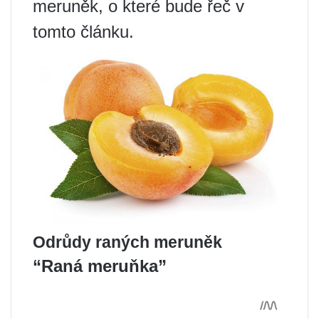
meruněk, o které bude řeč v
tomto článku.
Odrůdy raných meruněk
“Raná meruňka”