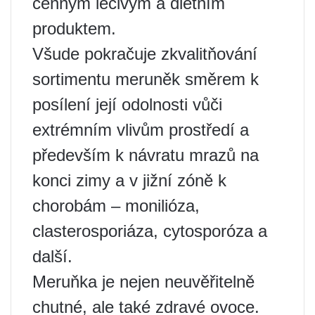
cenným léčivým a dietním
produktem.
Všude pokračuje zkvalitňování
sortimentu meruněk směrem k
posílení její odolnosti vůči
extrémním vlivům prostředí a
především k návratu mrazů na
konci zimy a v jižní zóně k
chorobám – monilióza,
clasterosporiáza, cytosporóza a
další.
Meruňka je nejen neuvěřitelně
chutné, ale také zdravé ovoce.