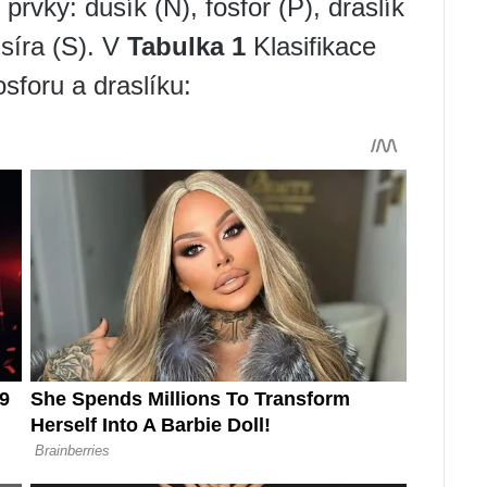
prvky: dusík (N), fosfor (P), draslík
 síra (S). V
Tabulka 1
Klasifikace
sforu a draslíku: