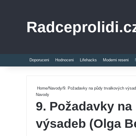
Radceprolidi.c
Doporuceni
Hodnoceni
Lifehacks
Moderni reseni
Home
/
Navody
/
9. Požadavky na půdy trvalkových výsad
Navody
9. Požadavky na
výsadeb (Olga Be