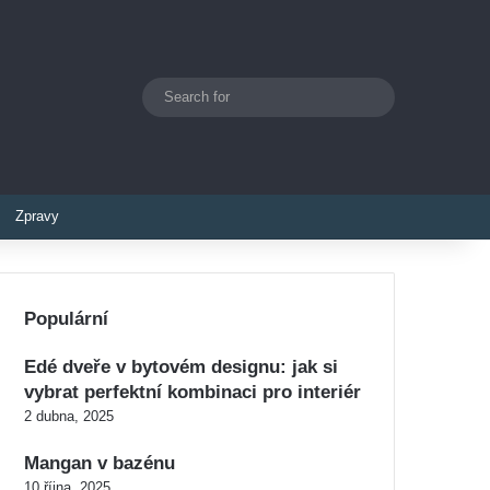
Search
Switch skin
for
Zpravy
Populární
Edé dveře v bytovém designu: jak si
vybrat perfektní kombinaci pro interiér
2 dubna, 2025
Mangan v bazénu
10 října, 2025