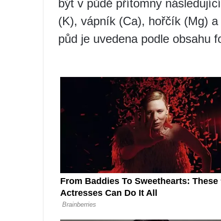
být v půdě přítomny následující 
(K), vápník (Ca), hořčík (Mg) a
půd je uvedena podle obsahu fo