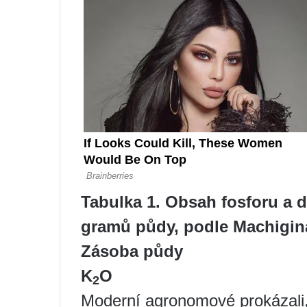
Tabulka 1. Obsah fosforu a d
gramů půdy, podle Machigin
Zásoba půdy
K
О
2
Moderní agronomové prokázali