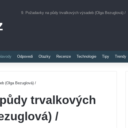
9. Požadavky na půdy trvalkových výsadeb (Olga Bezuglová) /
z
Pinterest
Navody
Odpovedi
Otazky
Recenze
Technologie
Tipy
Trendy
eb (Olga Bezuglová) /
 půdy trvalkových
zuglová) /