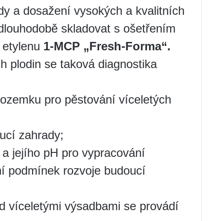
dy a dosažení vysokých a kvalitních
 dlouhodobě skladovat s ošetřením
e etylenu
1-MCP „Fresh-Forma“.
h plodin se taková diagnostika
pozemku pro pěstování víceletých
ucí zahrady;
y a jejího pH pro vypracování
ní podmínek rozvoje budoucí
d víceletými výsadbami se provádí