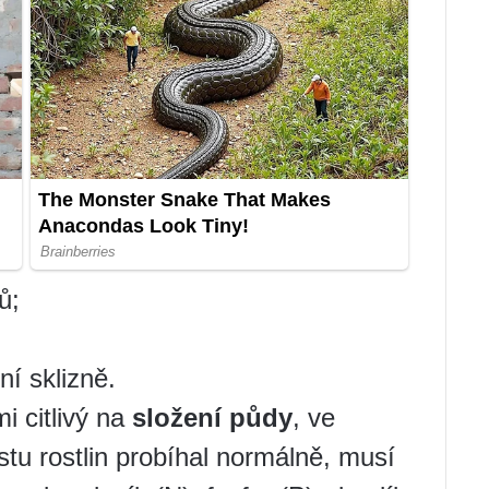
ů;
ní sklizně.
i citlivý na
složení půdy
, ve
stu rostlin probíhal normálně, musí