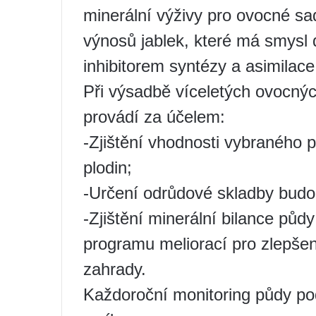
minerální výživy pro ovocné sa
výnosů jablek, které má smysl
inhibitorem syntézy a asimilac
Při výsadbě víceletých ovocnýc
provádí za účelem:
-Zjištění vhodnosti vybraného 
plodin;
-Určení odrůdové skladby budo
-Zjištění minerální bilance půd
programu meliorací pro zlepše
zahrady.
Každoroční monitoring půdy po