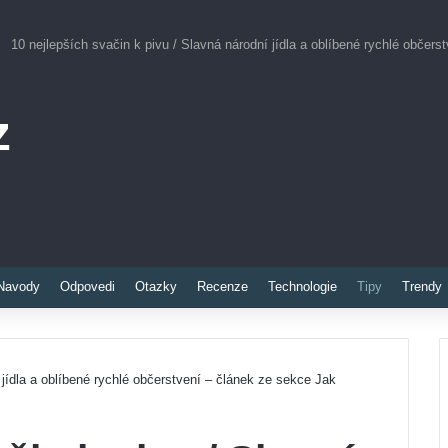
10 nejlepších svačin k pivu / Slavná národní jídla a oblíbené rychlé občers
z
Pinterest
Navody
Odpovedi
Otazky
Recenze
Technologie
Tipy
Trendy
 jídla a oblíbené rychlé občerstvení – článek ze sekce Jak