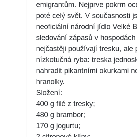
emigrantům. Nejprve pokrm ocen
poté celý svět. V současnosti 
neoficiální národní jídlo Velké B
sledování zápasů v hospodách 
nejčastěji používají tresku, ale 
nízkotučná ryba: treska jednosk
nahradit pikantními okurkami n
hranolky.
Složení:
400 g filé z tresky;
480 g brambor;
170 g jogurtu;
2 citronové klíny;