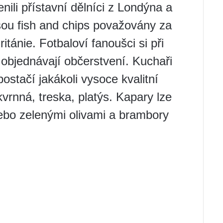
ili přístavní dělníci z Londýna a
jsou fish and chips považovány za
ritánie. Fotbaloví fanoušci si při
objednávají občerstvení. Kuchaři
postačí jakákoli vysoce kvalitní
vrnná, treska, platýs. Kapary lze
ebo zelenými olivami a brambory