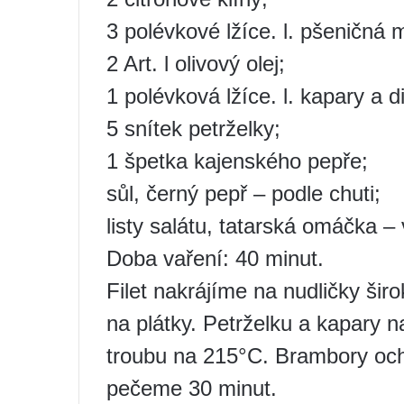
3 polévkové lžíce. l. pšeničná
2 Art. l olivový olej;
1 polévková lžíce. l. kapary a d
5 snítek petrželky;
1 špetka kajenského pepře;
sůl, černý pepř – podle chuti;
listy salátu, tatarská omáčka – v
Doba vaření: 40 minut.
Filet nakrájíme na nudličky šir
na plátky. Petrželku a kapary
troubu na 215°C. Brambory och
pečeme 30 minut.