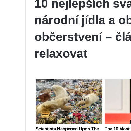
10 nejlepších sva
národní jídla a o
občerstvení – čl
relaxovat