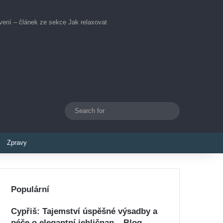
tvení – článek ze sekce Jak relaxovat
Search
Switch skin
for
Zpravy
Populární
Cypřiš: Tajemství úspěšné výsadby a
péče o elegantní jehličnan – Blog