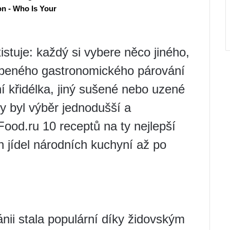
stuje: každý si vybere něco jiného, ​​
líbeného gastronomického párování
í křidélka, jiný sušené nebo uzené
y byl výběr jednodušší a
 Food.ru 10 receptů na ty nejlepší
h jídel národních kuchyní až po
ánii stala populární díky židovským