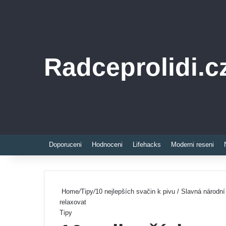
Radceprolidi.c
Doporuceni
Hodnoceni
Lifehacks
Moderni reseni
Home
/
Tipy
/
10 nejlepších svačin k pivu / Slavná národní
relaxovat
Tipy