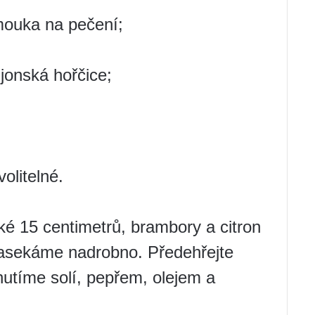
 mouka na pečení;
ijonská hořčice;
olitelné.
oké 15 centimetrů, brambory a citron
 nasekáme nadrobno. Předehřejte
utíme solí, pepřem, olejem a