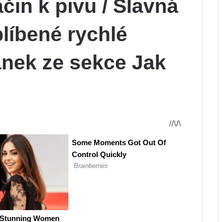
čin k pivu / Slavná
blíbené rychlé
ánek ze sekce Jak