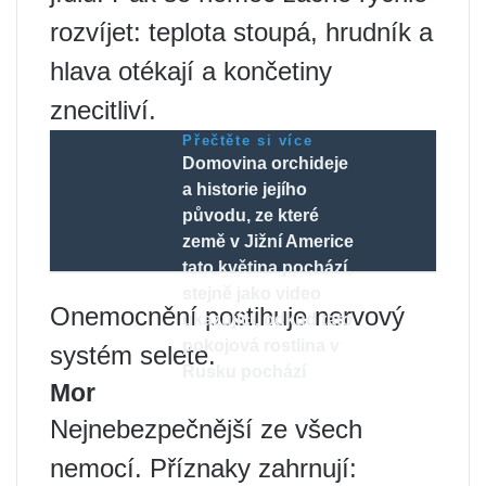
rozvíjet: teplota stoupá, hrudník a
hlava otékají a končetiny
znecitliví.
Přečtěte si více
Domovina orchideje
a historie jejího
původu, ze které
země v Jižní Americe
tato květina pochází,
stejně jako video
Onemocnění postihuje nervový
ukazující, odkud tato
pokojová rostlina v
systém selete.
Rusku pochází
Mor
Nejnebezpečnější ze všech
nemocí. Příznaky zahrnují: