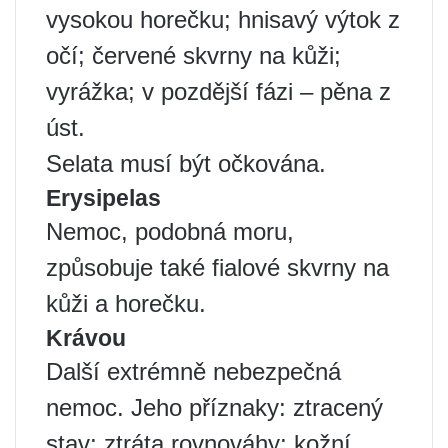
vysokou horečku; hnisavý výtok z
očí; červené skvrny na kůži;
vyrážka; v pozdější fázi – pěna z
úst.
Selata musí být očkována.
Erysipelas
Nemoc, podobná moru,
způsobuje také fialové skvrny na
kůži a horečku.
Krávou
Další extrémně nebezpečná
nemoc. Jeho příznaky: ztracený
stav; ztráta rovnováhy; kožní