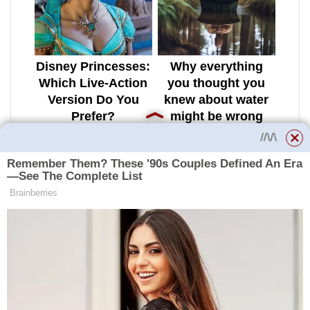
Je třeba vzít v úvahu následující
faktory:
zvýšená vlhkost nebo suchý
vzduch;
nehygienické podmínky
vyplývající z nedostatečného
čištění, nedostatek čistých