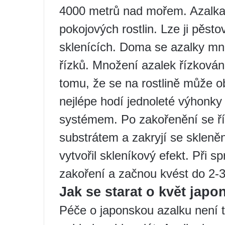
4000 metrů nad mořem. Azalka 
pokojových rostlin. Lze ji pěsto
sklenících. Doma se azalky mn
řízků. Množení azalek řízková
tomu, že se na rostlině může o
nejlépe hodí jednoleté výhonk
systémem. Po zakořenění se ří
substrátem a zakryjí se skleněn
vytvořil skleníkový efekt. Při s
zakoření a začnou kvést do 2-3
Jak se starat o květ japo
Péče o japonskou azalku není t