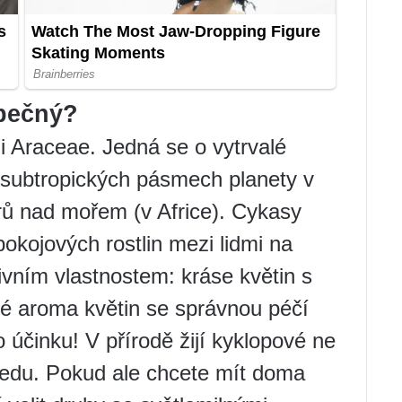
zpečný?
i Araceae. Jedná se o vytrvalé
a subtropických pásmech planety v
ů nad mořem (v Africe). Cykasy
pokojových rostlin mezi lidmi na
vním vlastnostem: kráse květin s
é aroma květin se správnou péčí
účinku! V přírodě žijí kyklopové ne
ledu. Pokud ale chcete mít doma