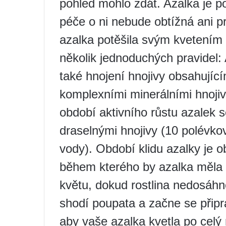
pohled mohlo zdát. Azalka je p
péče o ni nebude obtížná ani p
azalka potěšila svým kvetením 
několik jednoduchých pravidel:
také hnojení hnojivy obsahujícím
komplexními minerálními hnojivy 
období aktivního růstu azalek s
draselnými hnojivy (10 polévkov
vody). Období klidu azalky je o
během kterého by azalka měla z
květu, dokud rostlina nedosáh
shodí poupata a začne se přip
aby vaše azalka kvetla po celý 