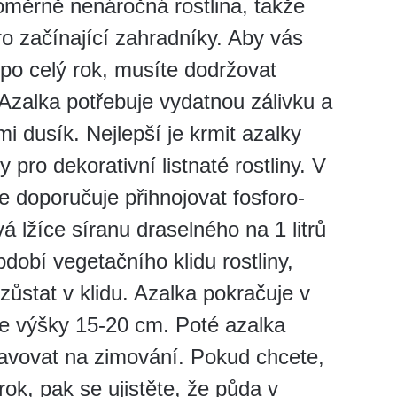
oměrně nenáročná rostlina, takže
ro začínající zahradníky. Aby vás
po celý rok, musíte dodržovat
 Azalka potřebuje vydatnou zálivku a
i dusík. Nejlepší je krmit azalky
pro dekorativní listnaté rostliny. V
e doporučuje přihnojovat fosforo-
á lžíce síranu draselného na 1 litrů
bdobí vegetačního klidu rostliny,
ůstat v klidu. Azalka pokračuje v
ne výšky 15-20 cm. Poté azalka
ravovat na zimování. Pokud chcete,
rok, pak se ujistěte, že půda v