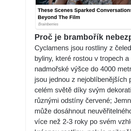
Proč je brambořík nebe
Cyclamens jsou rostliny z čeled
byliny, které rostou v tropech 
nadmořské výšce do 4000 metr
jsou jednou z nejoblíbenějších 
celém světě díky svým dekorati
různými odstíny červené; Jemn
může dosáhnout neuvěřitelného 
více než 2-3 roky po svém vzh