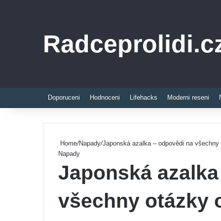
Radceprolidi.c
Doporuceni
Hodnoceni
Lifehacks
Moderni reseni
Home
/
Napady
/
Japonská azalka – odpovědi na všechny 
Napady
Japonská azalka
všechny otázky 