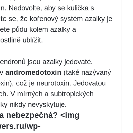
in. Nedovolte, aby se kulička s
ěte se, že kořenový systém azalky je
řete půdu kolem azalky a
stlině ublížit.
endronů jsou azalky jedovaté.
zv
andromedotoxin
(také nazývaný
in), což je neurotoxin. Jedovatou
ech. V mírných a subtropických
ky nikdy nevyskytuje.
ěka nebezpečná? <img
ers.ru/wp-