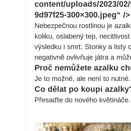
content/uploads/2023/02
9d97f25-300×300.jpeg“ />
Nebezpečnou rostlinou je azal
koliku, oslabený tep, necitlivos
výsledku i smrt. Stonky a listy
negativně ovlivňuje játra a může
Proč nemůžete azalku c
Je to možné, ale není to nutné.
Co dělat po koupi azalky
Přesaďte do nového květináče.