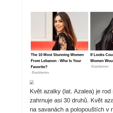
Květ azalky (lat. Azalea) je rod
zahrnuje asi 30 druhů. Květ aza
na savanách a polopouštích v