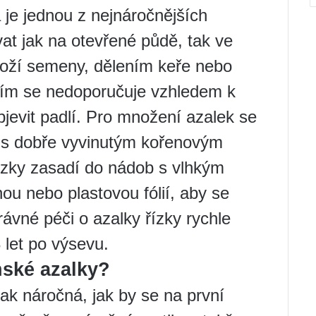
je jednou z nejnáročnějších
vat jak na otevřené půdě, tak ve
oží semeny, dělením keře nebo
ním se nedoporučuje vzhledem k
bjevit padlí. Pro množení azalek se
y s dobře vyvinutým kořenovým
zky zasadí do nádob s vlhkým
ou nebo plastovou fólií, aby se
právné péči o azalky řízky rychle
 let po výsevu.
nské azalky?
ak náročná, jak by se na první