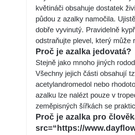
květináči obsahuje dostatek živ
půdou z azalky namočila. Ujist
dobře vyvinutý. Pravidelně kyp
odstraňujte plevel, který může ro
Proč je azalka jedovatá?
Stejně jako mnoho jiných rodod
Všechny jejich části obsahují t
acetylandromedol nebo rhodotox
azalku lze nalézt pouze v trop
zeměpisných šířkách se praktic
Proč je azalka pro člov
src=“https://www.dayflow