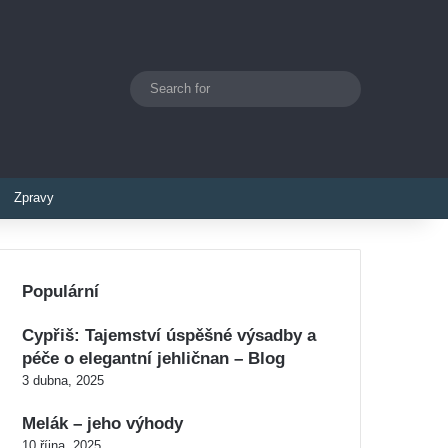
Search
Switch skin
for
Zpravy
Populární
Cypřiš: Tajemství úspěšné výsadby a
péče o elegantní jehličnan – Blog
3 dubna, 2025
Melák – jeho výhody
10 října, 2025