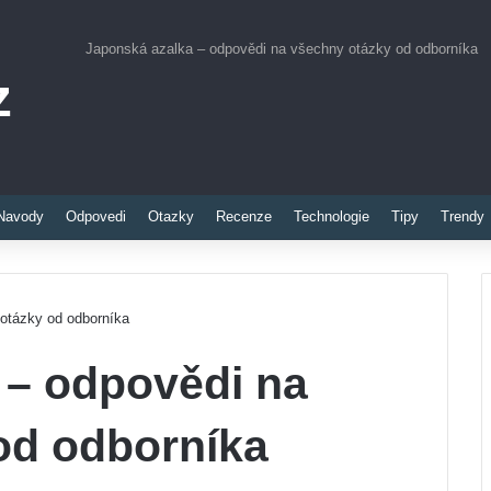
Japonská azalka – odpovědi na všechny otázky od odborníka
z
Pinterest
Navody
Odpovedi
Otazky
Recenze
Technologie
Tipy
Trendy
otázky od odborníka
 – odpovědi na
od odborníka