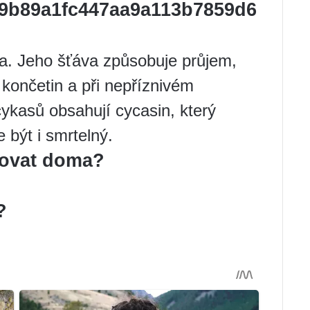
/9b89a1fc447aa9a113b7859d6
ka. Jeho šťáva způsobuje průjem,
t končetin a při nepříznivém
 cykasů obsahují cycasin, který
 být i smrtelný.
hovat doma?
?