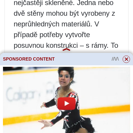
nejčastěji skleněné. Jedna nebo
dvě stěny mohou být vyrobeny z
neprůhledných materiálů. V
případě potřeby vytvořte
posuvnou konstrukci – s rámy. To
vám umožní částečně otevřít
SPONSORED CONTENT
strukturu v teplé sezóně a v
chladné sezóně ji udržet zcela
uzavřenou.