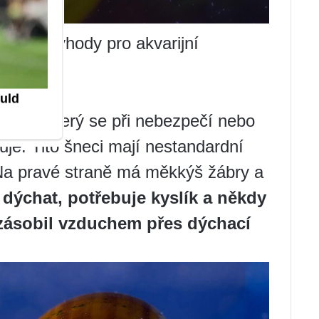
značné výhody pro akvarijní
závěr, který se při nebezpečí nebo
je. Tito šneci mají nestandardní
Na pravé straně má měkkýš žábry a
dýchat, potřebuje kyslík a někdy
 zásobil vzduchem přes dýchací