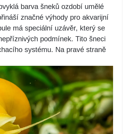
bvyklá barva šneků ozdobí umělé
přináší značné výhody pro akvarijní
le má speciální uzávěr, který se
nepříznivých podmínek. Tito šneci
ýchacího systému. Na pravé straně