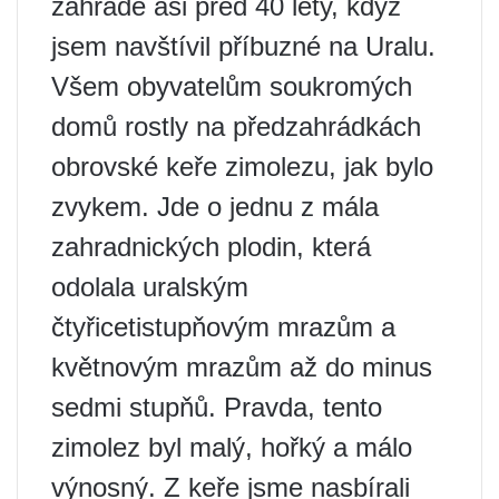
zahradě asi před 40 lety, když
jsem navštívil příbuzné na Uralu.
Všem obyvatelům soukromých
domů rostly na předzahrádkách
obrovské keře zimolezu, jak bylo
zvykem. Jde o jednu z mála
zahradnických plodin, která
odolala uralským
čtyřicetistupňovým mrazům a
květnovým mrazům až do minus
sedmi stupňů. Pravda, tento
zimolez byl malý, hořký a málo
výnosný. Z keře jsme nasbírali