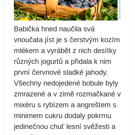
Babička hned naučila svá
vnoučata jíst je s čerstvým kozím
mlékem a vyrábět z nich desítky
různých jogurtů a přidala k nim
první červnové sladké jahody.
Všechny nedojedené bobule byly
zmrazené a v zimě rozmačkané v
mixéru s rybízem a angreštem s
minimem cukru dodaly pokrmu
jedinečnou chuť lesní svěžesti a