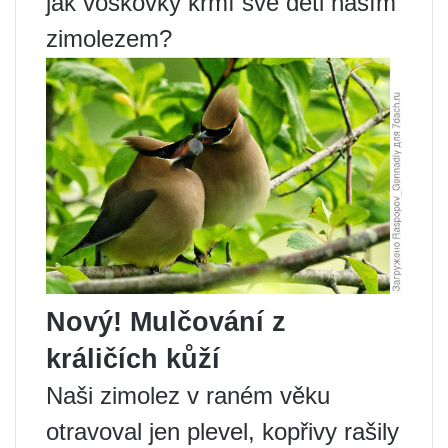
jak voskovky krmí své děti naším
zimolezem?
Nový! Mulčování z
králičích kůží
Naši zimolez v raném věku
otravoval jen plevel, kopřivy rašily