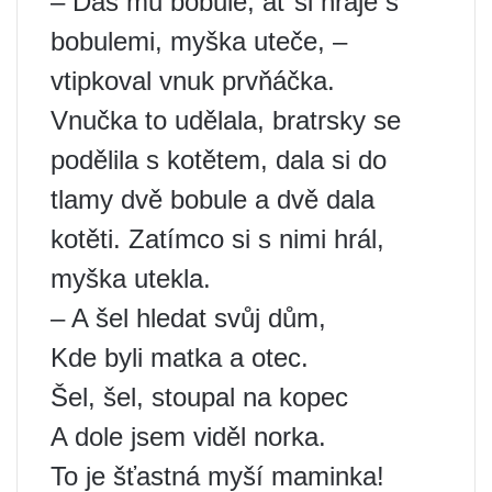
– Dáš mu bobule, ať si hraje s
bobulemi, myška uteče, –
vtipkoval vnuk prvňáčka.
Vnučka to udělala, bratrsky se
podělila s kotětem, dala si do
tlamy dvě bobule a dvě dala
kotěti. Zatímco si s nimi hrál,
myška utekla.
– A šel hledat svůj dům,
Kde byli matka a otec.
Šel, šel, stoupal na kopec
A dole jsem viděl norka.
To je šťastná myší maminka!