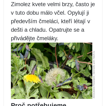
Zimolez kvete velmi brzy, často je
v tuto dobu málo včel. Opylují ji
především čmeláci, kteří létají v
dešti a chladu. Opatrujte se a
přivádějte čmeláky.
Proč potřebujeme