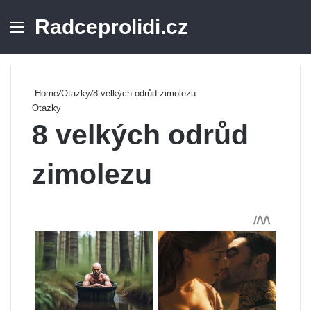
Radceprolidi.cz
Menu
Se
Home
/
Otazky
/
8 velkých odrůd zimolezu
Otazky
8 velkých odrůd
zimolezu