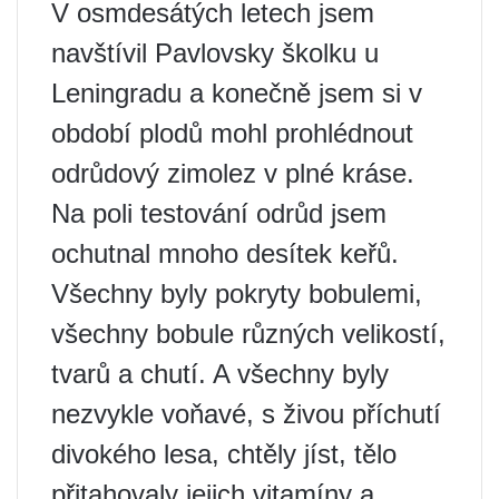
V osmdesátých letech jsem
navštívil Pavlovsky školku u
Leningradu a konečně jsem si v
období plodů mohl prohlédnout
odrůdový zimolez v plné kráse.
Na poli testování odrůd jsem
ochutnal mnoho desítek keřů.
Všechny byly pokryty bobulemi,
všechny bobule různých velikostí,
tvarů a chutí. A všechny byly
nezvykle voňavé, s živou příchutí
divokého lesa, chtěly jíst, tělo
přitahovaly jejich vitamíny a