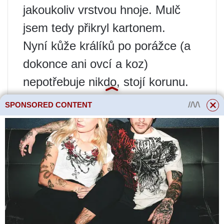
jakoukoliv vrstvou hnoje. Mulč
jsem tedy přikryl kartonem.
Nyní kůže králíků po porážce (a
dokonce ani ovcí a koz)
nepotřebuje nikdo, stojí korunu.
Je nepohodlné je dávat do
SPONSORED CONTENT
kompostů, ale zimolez
rozprostřete v uličkách na
posekaný plevel a navrch
posypte zbytky sena a hnoje tak
akorát. Rychlé a pohodlné, vše je
blízko.