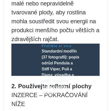
malé nebo nepravidelně
tvarované plody, aby rostlina
mohla soustředit svou energii na
produkci menšího počtu větších a
zdravějších rajčat.
Přečtěte si více
Standardní modřín
(37 fotografií): popis
odrůd Pendula a
Stiff Viper, Puli a
Diana, výsadba a
péče, použití v
2. Používejte reflexní plochy
krajinářském
designu
INZERCE – POKRAČOVÁNÍ
NÍŽE