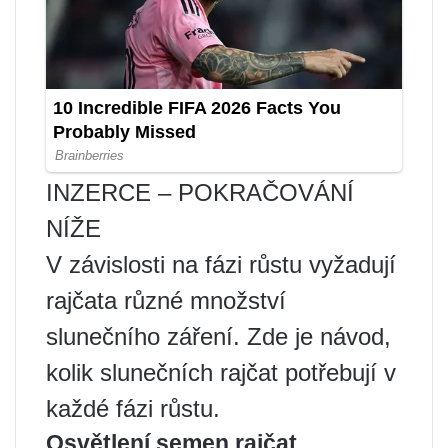
INZERCE – POKRAČOVÁNÍ
NÍŽE
V závislosti na fázi růstu vyžadují
rajčata různé množství
slunečního záření. Zde je návod,
kolik slunečních rajčat potřebují v
každé fázi růstu.
Osvětlení semen rajčat