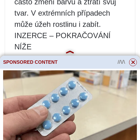
často změní barvu a ztratí svůj
tvar. V extrémních případech
může úžeh rostlinu i zabít.
INZERCE – POKRAČOVÁNÍ
NÍŽE
SPONSORED CONTENT